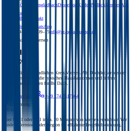
Viersen
HQ
Mönchengladbach
Düsseldorf
Krefeld
Willich
Kempen
Alle
15 Standorte
Über uns
Blog
Kontakt
Anrufen
WhatsApp
Mo–Fr 09–19 · Sa 09–15
info@rz-bedachungen.de
~20 km
von Viersen
Dachdecker
Brüggen
.
Brüggen liegt im ländlichen Kreis Viersen. Als Dachdecker aus der
Region kennen wir die typischen Hausbauformen und liefern
passgenaue Lösungen für Ihr Dach.
Angebot anfordern
+49 174 7417864
Entfernung
~20 km
Über B221 oder A61 in ca. 20 Minuten von Viersen erreichbar. Wir
bündeln Termine in der Region für effiziente Projektabwicklung.