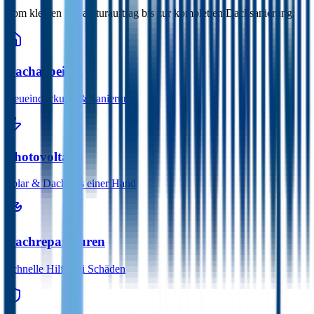
Vom kleinen Reparaturauftrag bis zur kompletten Dachsanierung.
Dacharbeiten
Neueindeckung & Sanierung
Photovoltaik
Solar & Dach aus einer Hand
Dachreparaturen
Schnelle Hilfe bei Schäden