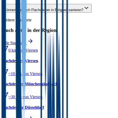
Können Sie auch Flachdächer in Brüggen sanieren?
Weitere Standorte
Auch aktiv in der Region
Alle Standorte
0 km
von Viersen
Dachdecker
Viersen
~10 km
von Viersen
Dachdecker
Mönchengladbach
~30 km
von Viersen
Dachdecker
Düsseldorf