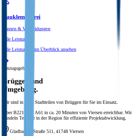
Bauklempnerei
Rinnen & Verkleidungen
Alle Leistungen
Alle Leistungen im Überblick ansehen
Einzugsgebiet
Brüggen
und
Umgebung.
Wir sind in allen Stadtteilen von
Brüggen
für Sie im Einsatz.
Über B221 oder A61 in ca. 20 Minuten von Viersen erreichbar. Wir
bündeln Termine in der Region für effiziente Projektabwicklung.
Gladbacher Straße 511
,
41748
Viersen