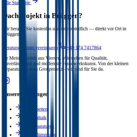
Alle Standorte
Dachprojekt in
Brüggen
?
Wir beraten Sie kostenlos und unverbindlich — direkt vor Ort in
Brüggen
.
Beratungstermin vereinbaren
+49 174 7417864
Ihr Meisterbetrieb aus Viersen. Wir stehen für Qualität,
Zuverlässigkeit und modernste Handwerkskunst. Von der kleinen
Reparatur bis zum Großprojekt – wir sind für Sie da.
Unsere Leistungen
Dacharbeiten
Photovoltaik
Dachreparaturen
Wärmedämmung