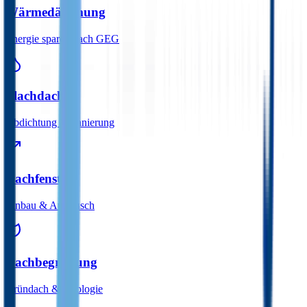
Wärmedämmung
Energie sparen nach GEG
Flachdach
Abdichtung & Sanierung
Dachfenster
Einbau & Austausch
Dachbegrünung
Gründach & Ökologie