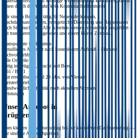
Materiallieferung und Montage werden optimal koordiniert, damit
Ihnen durch die Anfahrt kein Kostennachteil entsteht.
Wir sind in Brüggen tätig für Neueindeckungen,
Flachdachsanierungen, energetische Dämmung und Reparaturen
nach Sturmschäden. Alle Arbeiten werden meisterhaft ausgeführt –
mit transparenten Angeboten und einem klaren Zeitplan.
Transparente Kalkulation
Detailliertes Angebot nach kostenlosem Aufmaß – klar und
nachvollziehbar.
Alle Ortsteile
Tätig in Brüggen, Bracht und Born.
A61 / B221
Gut erreichbar – rund 20 Min. von Viersen.
Meisterbetrieb
Handwerkliche Qualität nach aktuellen Normen.
Leistungen
Unser Angebot in
Brüggen
.
Vom kleinen Reparaturauftrag bis zur kompletten Dachsanierung —
wir sind Ihr Ansprechpartner.