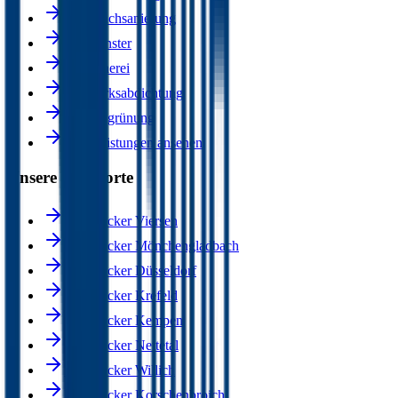
Flachdachsanierung
Dachfenster
Klempnerei
Bauwerksabdichtung
Dachbegrünung
Alle Leistungen ansehen
Unsere Standorte
Dachdecker Viersen
Dachdecker Mönchengladbach
Dachdecker Düsseldorf
Dachdecker Krefeld
Dachdecker Kempen
Dachdecker Nettetal
Dachdecker Willich
Dachdecker Korschenbroich