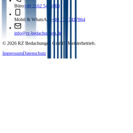
Büro
+49 2162 5471060
Mobil & WhatsApp
+49 174 7417864
info@rz-bedachungen.de
©
2026
RZ Bedachungen GmbH. Meisterbetrieb.
Impressum
Datenschutz