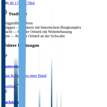
+49 174 7417864
Stadtteile
Brüggen
Bracht
Born
Brüggen
—
Ortskern mit historischem Burgkomplex
Bracht
—
Größter Ortsteil mit Wohnbebauung
Born
—
Ruhiger Ortsteil an der Schwalm
Weitere Leistungen
Photovoltaik
Solar & Dach aus einer Hand
Ansehen
Flachdach