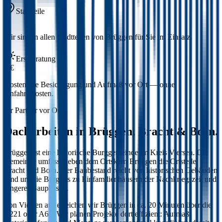
Stadtteile
3
Wir sind in allen Stadtteilen von Brüggen für Sie im Einsatz.
Erstberatung
0 €
Kostenlose Besichtigung und Aufmaß vor Ort — ohne
Anfahrtskosten.
Ihr Partner vor Ort
Dacharbeiten in Brüggen, Bracht & Born.
Brüggen ist eine historische Burggemeinde im Kreis Viersen. Die
Gemeinde umfasst neben dem Ortskern Brüggen die Ortsteile
Bracht und Born. Der Baubestand reicht von historischen Gebäuden
rund um die Burg bis zu Einfamilienhäusern der Nachkriegszeit und
jüngerer Bauphasen.
Von Viersen aus erreichen wir Brüggen in ca. 20 Minuten über die
B221 oder A61. Wir planen Projekte dort effizient: Aufmaß,