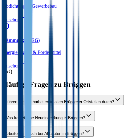
Abdichtung & Gewerbebau
Ansehen
Dämmung (GEG)
Energie sparen & Fördermittel
Ansehen
FAQ
Häufige Fragen zu
Brüggen
Führen Sie Dacharbeiten in allen Brüggener Ortsteilen durch?
Was kostet eine Neueindeckung in Brüggen?
Arbeiten Sie auch bei Altbauten in Brüggen?