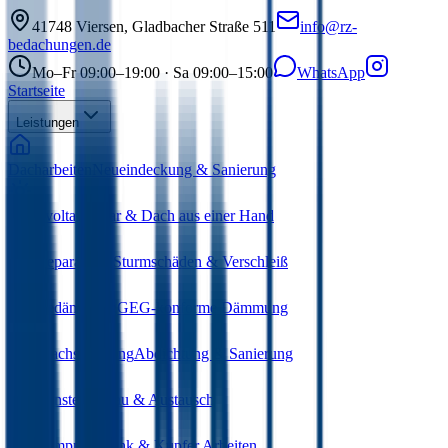
41748
Viersen
,
Gladbacher Straße 511
info@rz-
bedachungen.de
Mo–Fr 09:00–19:00 · Sa 09:00–15:00
WhatsApp
Startseite
Leistungen
Dacharbeiten
Neueindeckung & Sanierung
Photovoltaik
Solar & Dach aus einer Hand
Dachreparaturen
Sturmschäden & Verschleiß
Wärmedämmung
GEG-konforme Dämmung
Flachdachsanierung
Abdichtung & Sanierung
Dachfenster
Einbau & Austausch
Bauklempnerei
Zink & Kupfer Arbeiten