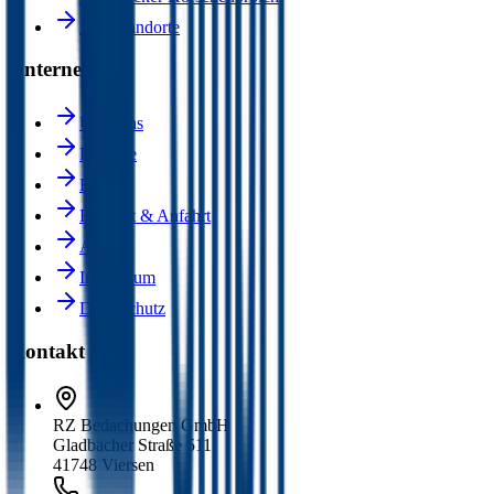
Alle Standorte
Unternehmen
Über uns
Karriere
Blog
Kontakt & Anfahrt
AGB
Impressum
Datenschutz
Kontakt
RZ Bedachungen GmbH
Gladbacher Straße 511
41748 Viersen