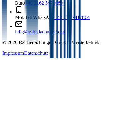
Büro
+49 2162 5471060
Mobil & WhatsApp
+49 174 7417864
info@rz-bedachungen.de
©
2026
RZ Bedachungen GmbH. Meisterbetrieb.
Impressum
Datenschutz