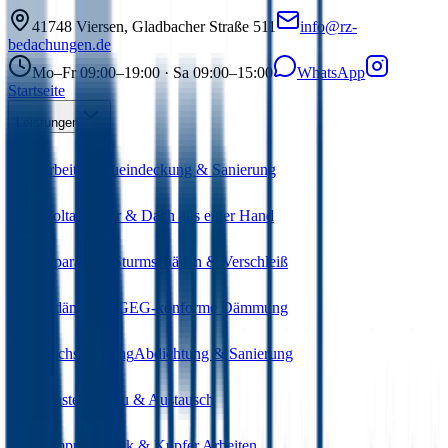
41748
Viersen
,
Gladbacher Straße 511
info@rz-
bedachungen.de
Mo–Fr 09:00–19:00 · Sa 09:00–15:00
WhatsApp
Startseite
Leistungen
Dacharbeiten
Neueindeckung & Sanierung
Photovoltaik
Solar & Dach aus einer Hand
Dachreparaturen
Sturmschäden & Verschleiß
Wärmedämmung
GEG-konforme Dämmung
Flachdachsanierung
Abdichtung & Sanierung
Dachfenster
Einbau & Austausch
Bauklempnerei
Zink & Kupfer Arbeiten