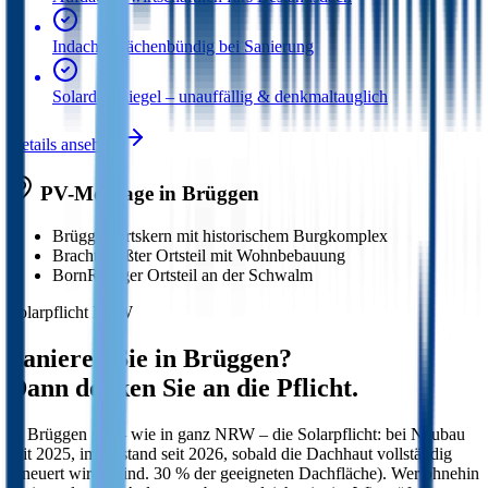
Indach – flächenbündig bei Sanierung
Solardachziegel – unauffällig & denkmaltauglich
Details ansehen
PV-Montage in
Brüggen
Brüggen
Ortskern mit historischem Burgkomplex
Bracht
Größter Ortsteil mit Wohnbebauung
Born
Ruhiger Ortsteil an der Schwalm
Solarpflicht NRW
Sanieren Sie in
Brüggen
?
Dann denken Sie an die Pflicht.
In
Brüggen
gilt – wie in ganz NRW – die Solarpflicht: bei Neubau
seit 2025, im Bestand seit 2026, sobald die Dachhaut vollständig
erneuert wird (mind. 30 % der geeigneten Dachfläche). Wer ohnehin