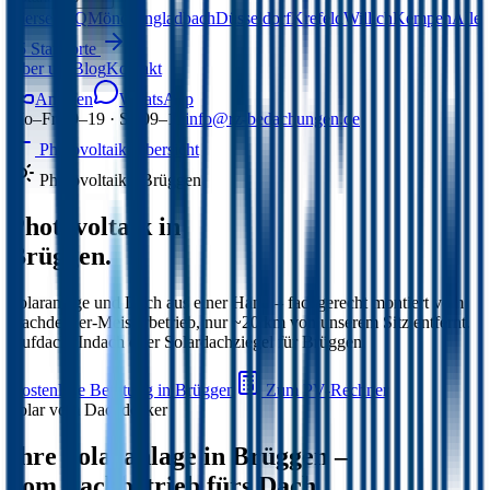
Viersen
HQ
Mönchengladbach
Düsseldorf
Krefeld
Willich
Kempen
Alle
15 Standorte
Über uns
Blog
Kontakt
Anrufen
WhatsApp
Mo–Fr 09–19 · Sa 09–15
info@rz-bedachungen.de
Photovoltaik-Übersicht
Photovoltaik ·
Brüggen
Photovoltaik in
Brüggen
.
Solaranlage und Dach aus einer Hand – fachgerecht montiert vom
Dachdecker-Meisterbetrieb,
nur ~20 km von unserem Sitz entfernt
.
Aufdach, Indach oder Solardachziegel für
Brüggen
.
Kostenlose Beratung in
Brüggen
Zum PV-Rechner
Solar vom Dachdecker
Ihre Solaranlage in
Brüggen
–
vom Fachbetrieb fürs Dach.