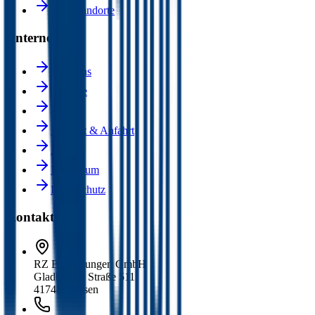
Alle Standorte
Unternehmen
Über uns
Karriere
Blog
Kontakt & Anfahrt
AGB
Impressum
Datenschutz
Kontakt
RZ Bedachungen GmbH
Gladbacher Straße 511
41748 Viersen