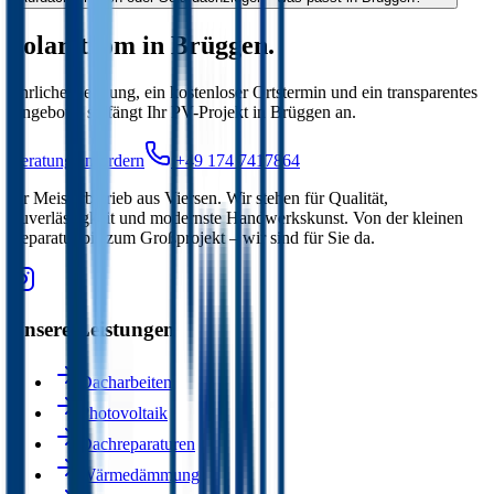
Solarstrom in
Brüggen
.
Ehrliche Beratung, ein kostenloser Ortstermin und ein transparentes
Angebot – so fängt Ihr PV-Projekt in
Brüggen
an.
Beratung anfordern
+49 174 7417864
Ihr Meisterbetrieb aus Viersen. Wir stehen für Qualität,
Zuverlässigkeit und modernste Handwerkskunst. Von der kleinen
Reparatur bis zum Großprojekt – wir sind für Sie da.
Unsere Leistungen
Dacharbeiten
Photovoltaik
Dachreparaturen
Wärmedämmung