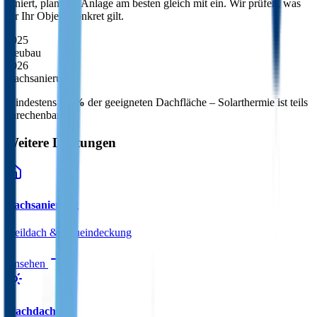
saniert, plant die Anlage am besten gleich mit ein. Wir prüfen, was
für Ihr Objekt konkret gilt.
2025
Neubau
2026
Dachsanierung
Mindestens
30 %
der geeigneten Dachfläche – Solarthermie ist teils
anrechenbar.
Weitere Leistungen
Dachsanierung
Steildach & Neueindeckung
Ansehen
Flachdach