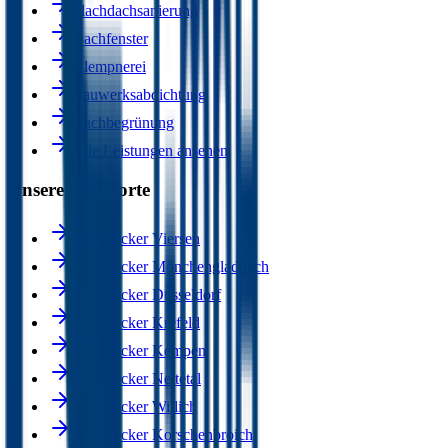
Flachdachsanierung
Dachfenster
Klempnerei
Bauwerksabdichtung
Dachbegrünung
Alle Leistungen ansehen
Unsere Standorte
Dachdecker Viersen
Dachdecker Mönchengladbach
Dachdecker Düsseldorf
Dachdecker Krefeld
Dachdecker Kempen
Dachdecker Nettetal
Dachdecker Willich
Dachdecker Korschenbroich