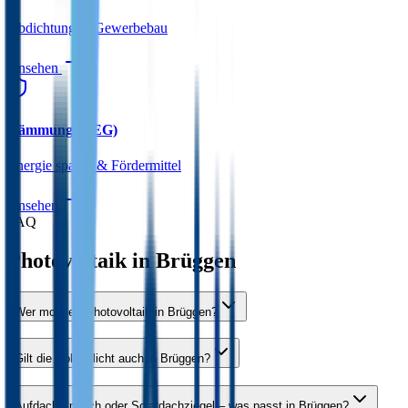
Abdichtung & Gewerbebau
Ansehen
Dämmung (GEG)
Energie sparen & Fördermittel
Ansehen
FAQ
Photovoltaik in
Brüggen
Wer montiert Photovoltaik in Brüggen?
Gilt die Solarpflicht auch in Brüggen?
Aufdach, Indach oder Solardachziegel – was passt in Brüggen?