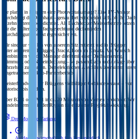
Sie planen in
Brüggen
eine Photovoltaikanlage? Eine PV-Anlage
durchdringt die Dachhaut – genau dort entscheidet sich, ob Ihr Dach
in zehn Jahren noch dicht ist. Als Dachdecker-Meisterbetrieb setzen
wir die Halterungen fachgerecht und decken jeden
Durchdringungspunkt regensicher ein.
Wir sind
nur ~20 km von unserem Sitz entfernt
und in
Brüggen
unter anderem in
Brüggen, Bracht, Born
im Einsatz. Auf Wunsch
kombinieren wir die Montage direkt mit einer Dachsanierung,
Dämmung oder Neueindeckung – so passen Dach und Anlage über
Jahrzehnte zusammen. Den elektrischen Anschluss übernimmt unser
eingetragener Elektro-Partnerbetrieb.
Meisterhandwerk für Brüggens vielfältigen Gebäudebestand – von
historisch bis modern
.
Über B221 oder A61 in ca. 20 Minuten von Viersen erreichbar. Wir
bündeln Termine in der Region für effiziente Projektabwicklung.
Drei Montage-Varianten
Aufdach – wirtschaftlich fürs Bestandsdach