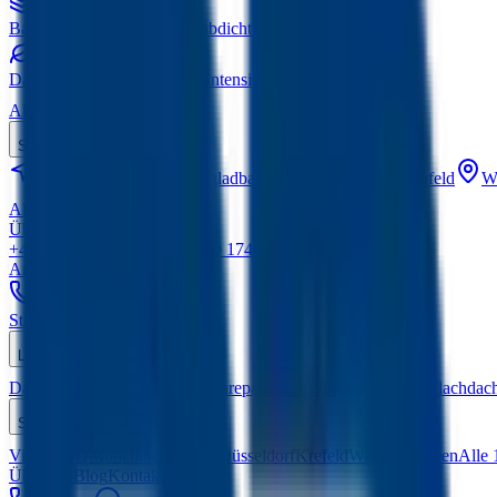
Bauwerksabdichtung
Kellerabdichtung nach DIN
Dachbegrünung
Extensiv & Intensiv
Alle Leistungen
Standorte
Viersen
HQ
Mönchengladbach
Düsseldorf
Krefeld
Wi
Alle 15 Standorte
Über uns
Blog
Kontakt
+49 2162 5471060
Mobil:
+49 174 7417864
Anfrage senden
Startseite
Leistungen
Dacharbeiten
Photovoltaik
Dachreparaturen
Wärmedämmung
Flachdac
Standorte
Viersen
HQ
Mönchengladbach
Düsseldorf
Krefeld
Willich
Kempen
Alle 
Über uns
Blog
Kontakt