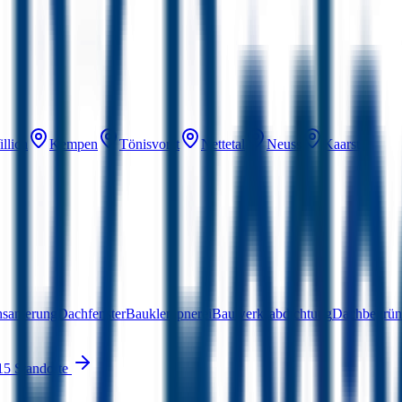
llich
Kempen
Tönisvorst
Nettetal
Neuss
Kaarst
hsanierung
Dachfenster
Bauklempnerei
Bauwerksabdichtung
Dachbegrü
15 Standorte