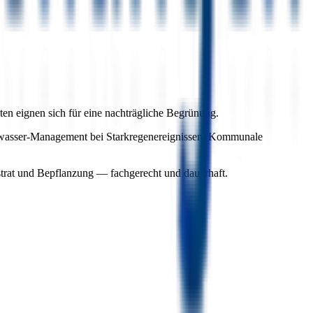
en eignen sich für eine nachträgliche Begrünung.
enwasser-Management bei Starkregenereignissen. Kommunale
strat und Bepflanzung — fachgerecht und dauerhaft.