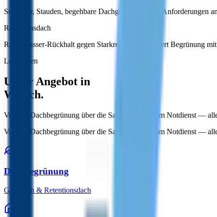
Sträucher, Stauden, begehbare Dachgärten. Höhere Anforderungen an
Retentionsdach
Regenwasser-Rückhalt gegen Starkregen. Kombiniert Begrünung m
Leistungen
Unser Angebot in
Willich.
Von der Dachbegrünung über die Sanierung bis zum Notdienst — al
Von der Dachbegrünung über die Sanierung bis zum Notdienst — alle
Dachbegrünung
Gründach & Retentionsdach