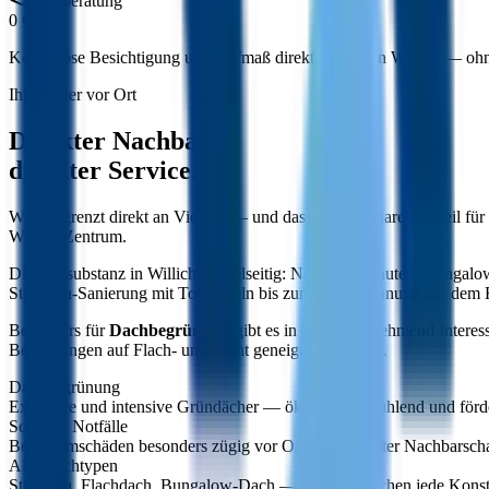
Erstberatung
0 €
Kostenlose Besichtigung und Aufmaß direkt vor Ort in Willich — ohn
Ihr Partner vor Ort
Direkter Nachbar,
direkter Service.
Willich grenzt direkt an Viersen — und das ist unser klarer Vorteil 
Willich-Zentrum.
Die Bausubstanz in Willich ist vielseitig: Nachkriegsbauten, Bung
Steildach-Sanierung mit Tonziegeln bis zur Dachbegrünung auf dem 
Besonders für
Dachbegrünung
gibt es in Willich zunehmend Interes
Begrünungen auf Flach- und leicht geneigten Dächern.
Dachbegrünung
Extensive und intensive Gründächer — ökologisch, kühlend und förd
Schnelle Notfälle
Bei Sturmschäden besonders zügig vor Ort dank direkter Nachbarscha
Alle Dachtypen
Steildach, Flachdach, Bungalow-Dach — wir beherrschen jede Konst