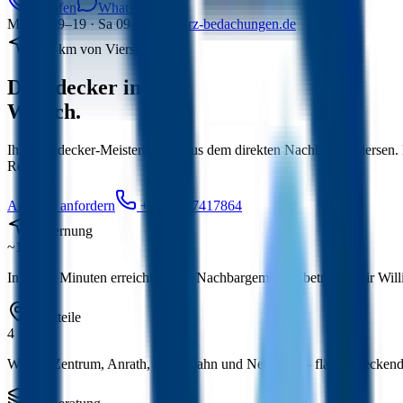
Anrufen
WhatsApp
Mo–Fr 09–19 · Sa 09–15
info@rz-bedachungen.de
~10 km von Viersen
Dachdecker in
Willich.
Ihr Dachdecker-Meisterbetrieb aus dem direkten Nachbarort Viersen
Region.
Angebot anfordern
+49 174 7417864
Entfernung
~10 km
In 15-20 Minuten erreichbar. Als Nachbargemeinde betreuen wir Will
Stadtteile
4
Willich-Zentrum, Anrath, Schiefbahn und Neersen — flächendeckend