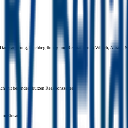
. Dachsanierung, Dachbegrünung und Reparaturen in Willich, Anrath, S
ich mit besonders kurzen Reaktionszeiten.
 im Einsatz.