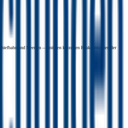
chiefbahn und Neersen — mit den kürzesten Reaktionszeiten der