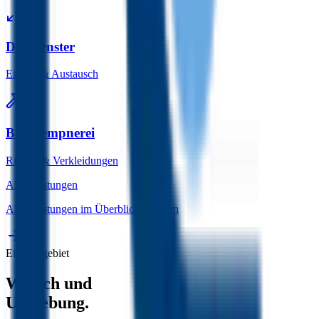
Dachfenster
Einbau & Austausch
Bauklempnerei
Rinnen & Verkleidungen
Alle Leistungen
Alle Leistungen im Überblick ansehen
Einzugsgebiet
Willich und
Umgebung.