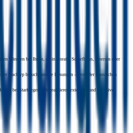
enigen Minuten bei Ihnen, ob in Anrath, Schiefbahn, Neersen oder
Jeder Dachtyp braucht andere Lösungen — von der klassischen
fen bei Starkregen. Wir realisieren extensive und intensive