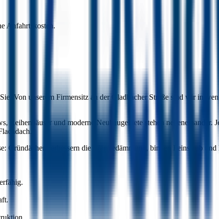
e Anfahrtskosten.
für Sie. Von unserem Firmensitz an der Gladbacher Straße sind wir in w
alows, Reihenhäuser und moderne Neubaugebiete stehen nebeneinander. 
Flachdach.
se: Gründächer verbessern die Wärmedämmung, binden Feinstaub und hel
erfähig.
ft.
ruktion.