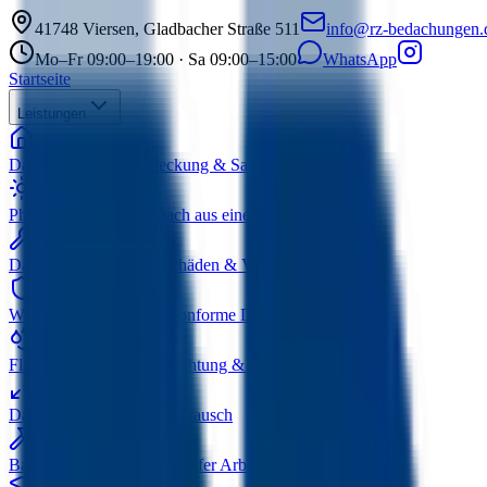
41748
Viersen
,
Gladbacher Straße 511
info@rz-bedachungen.
Mo–Fr 09:00–19:00 · Sa 09:00–15:00
WhatsApp
Startseite
Leistungen
Dacharbeiten
Neueindeckung & Sanierung
Photovoltaik
Solar & Dach aus einer Hand
Dachreparaturen
Sturmschäden & Verschleiß
Wärmedämmung
GEG-konforme Dämmung
Flachdachsanierung
Abdichtung & Sanierung
Dachfenster
Einbau & Austausch
Bauklempnerei
Zink & Kupfer Arbeiten