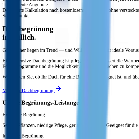
Transparente Angebote
Detaillierte Kalkulation nach kostenlosem Aufmaß — ohne versteckte
Schwerpunkt
Dachbegrünung
in Willich.
Gründächer liegen im Trend — und Willich bietet dafür ideale Vorau
Eine extensive Dachbegrünung ist pflegeleicht, verbessert die Wä
Förderprogramme und die Möglichkeit, versiegelte Flächen zu kompen
Wir beraten Sie, ob Ihr Dach für eine Begrünung geeignet ist, und 
Mehr zur Dachbegrünung
Unsere Begrünungs-Leistungen
Extensive Begrünung
Sedum-Pflanzen, niedrige Pflege, geringes Gewicht. Geeignet für die
Intensive Begrünung