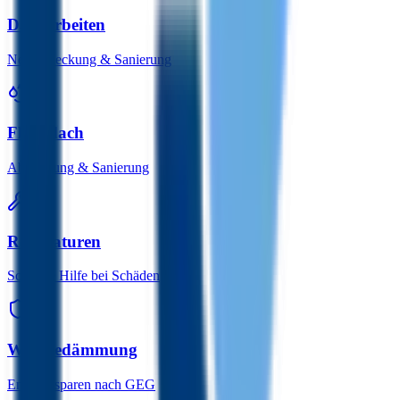
Dacharbeiten
Neueindeckung & Sanierung
Flachdach
Abdichtung & Sanierung
Reparaturen
Schnelle Hilfe bei Schäden
Wärmedämmung
Energie sparen nach GEG