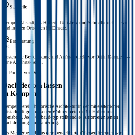
Stadtteile
4
Kempen Altstadt, St. Hubert, Tönisberg und Schmalbroich — wir
sind in allen Ortsteilen im Einsatz.
Erstberatung
0 €
Kostenlose Besichtigung und Aufmaß direkt vor Ort in Kempen —
ohne Anfahrtskosten.
Ihr Partner vor Ort
Dach decken lassen
in Kempen.
Kempen vereint historische Architektur in der mittelalterlichen
Altstadt mit gewachsenen Wohngebieten in St. Hubert und
Tönisberg. Jeder Gebäudetyp stellt andere Anforderungen an
Dachdeckung und Sanierung.
Als Meisterbetrieb aus dem benachbarten Viersen betreuen wir