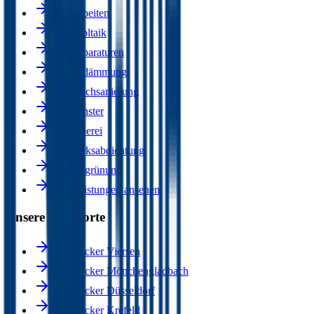
Dacharbeiten
Photovoltaik
Dachreparaturen
Wärmedämmung
Flachdachsanierung
Dachfenster
Klempnerei
Bauwerksabdichtung
Dachbegrünung
Alle Leistungen ansehen
Unsere Standorte
Dachdecker Viersen
Dachdecker Mönchengladbach
Dachdecker Düsseldorf
Dachdecker Krefeld