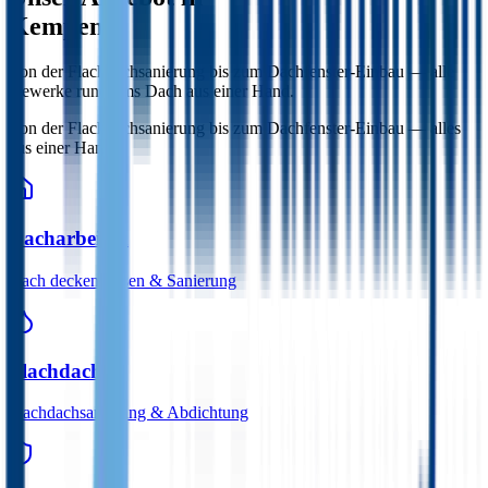
Kempen.
Von der Flachdachsanierung bis zum Dachfenster-Einbau — alle
Gewerke rund ums Dach aus einer Hand.
Von der Flachdachsanierung bis zum Dachfenster-Einbau — alles
aus einer Hand.
Dacharbeiten
Dach decken lassen & Sanierung
Flachdach
Flachdachsanierung & Abdichtung