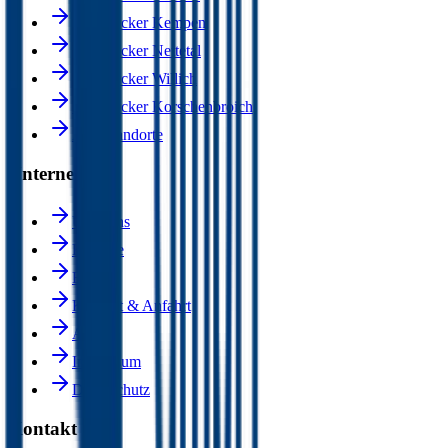
Dachdecker Kempen
Dachdecker Nettetal
Dachdecker Willich
Dachdecker Korschenbroich
Alle Standorte
Unternehmen
Über uns
Karriere
Blog
Kontakt & Anfahrt
AGB
Impressum
Datenschutz
Kontakt