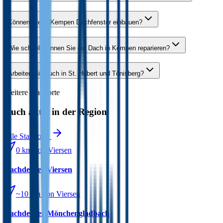
Können Sie in Kempen Dachfenster einbauen?
Wie schnell können Sie ein Dach in Kempen reparieren?
Arbeiten Sie auch in St. Hubert und Tönisberg?
Weitere Standorte
Auch aktiv in der Region
Alle Standorte
0 km
von Viersen
Dachdecker
Viersen
~10 km
von Viersen
Dachdecker
Mönchengladbach