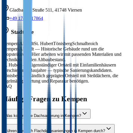
Gladbacher Straße 511
,
41748
Viersen
+49 174 7417864
Stadtteile
Kempen Altstadt
St. Hubert
Tönisberg
Schmalbroich
Kempen Altstadt
—
Historische Gebäude rund um die
Propsteikirche. Hier arbeiten wir mit passenden Materialien und
Techniken für den Altbaubestand.
St. Hubert
—
Eigenständiger Ortsteil mit Einfamilienhäusern
verschiedener Baujahre — typische Sanierungskandidaten.
Tönisberg
—
Ländlich geprägter Ortsteil mit Steildächern, die
regelmäßig Wartung und Reparatur benötigen.
FAQ
Häufige Fragen zu Kempen
Was kostet eine Dachsanierung in Kempen?
Führen Sie auch Flachdachsanierungen in Kempen durch?