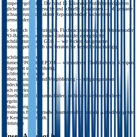
Kempen regelmäßig. Die rund 15 Kilometer Anfahrt ermöglichen
tägliche Baustellenbesuche und schnelle Reaktionen — ob geplante
Dachsanierung oder akuter Reparaturbedarf nach einem
Sturmschaden.
Ob Steildach mit Tonziegeln, Flachdachsanierung mit Bitumen oder
FPO-Bahnen, Dachfenster-Einbau oder energetische
Dachdämmung nach GEG — wir decken das gesamte
Leistungsspektrum ab und beraten Sie herstellerunabhängig.
Flachdachsanierung
Bitumen, FPO oder EPDM — wir sanieren Flachdächer in Kempen
fachgerecht und nachhaltig.
Dachfenster einbauen
Einbau, Austausch und Vergrößerung — mit passgenauen
Eindeckrahmen.
Dach reparieren
Schnelle Hilfe bei Sturmschäden, undichten Stellen oder losen
Ziegeln.
Altbau-Kompetenz
Verständnis für historische Baumaterialien und die Anforderungen in
der Kempener Altstadt.
Leistungen
Unser Angebot in