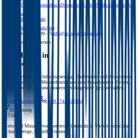
Viersen
HQ
Mönchengladbach
Düsseldorf
Krefeld
Willich
Kempen
Alle
15 Standorte
Über uns
Blog
Kontakt
Anrufen
WhatsApp
Mo–Fr 09–19 · Sa 09–15
info@rz-bedachungen.de
~15 km von Viersen
Dachdecker in
Kempen.
Dachsanierung, Flachdachsanierung, Dachfenster und Reparaturen
in Kempen — vom Meisterbetrieb aus dem benachbarten Viersen.
Historische Altstadt und moderne Wohngebiete gleichermaßen.
Angebot anfordern
+49 174 7417864
Entfernung
~15 km
In etwa 20 Minuten von unserem Firmensitz in Viersen erreichbar
— kurze Wege, schnelle Termine.