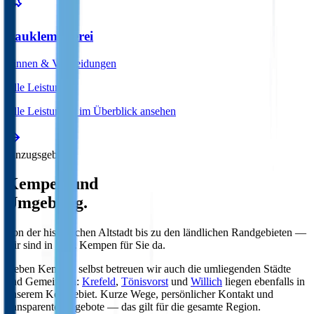
Bauklempnerei
Rinnen & Verkleidungen
Alle Leistungen
Alle Leistungen im Überblick ansehen
Einzugsgebiet
Kempen und
Umgebung.
Von der historischen Altstadt bis zu den ländlichen Randgebieten —
wir sind in ganz Kempen für Sie da.
Neben Kempen selbst betreuen wir auch die umliegenden Städte
und Gemeinden:
Krefeld
,
Tönisvorst
und
Willich
liegen ebenfalls in
unserem Kerngebiet. Kurze Wege, persönlicher Kontakt und
transparente Angebote — das gilt für die gesamte Region.