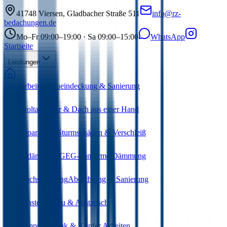
41748
Viersen
,
Gladbacher Straße 511
info@rz-
bedachungen.de
Mo–Fr 09:00–19:00 · Sa 09:00–15:00
WhatsApp
Startseite
Leistungen
Dacharbeiten
Neueindeckung & Sanierung
Photovoltaik
Solar & Dach aus einer Hand
Dachreparaturen
Sturmschäden & Verschleiß
Wärmedämmung
GEG-konforme Dämmung
Flachdachsanierung
Abdichtung & Sanierung
Dachfenster
Einbau & Austausch
Bauklempnerei
Zink & Kupfer Arbeiten