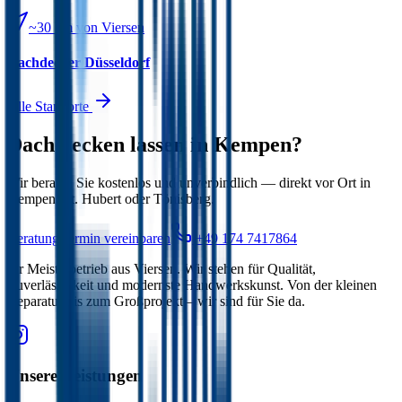
~30 km
von Viersen
Dachdecker
Düsseldorf
Alle Standorte
Dach decken lassen in Kempen?
Wir beraten Sie kostenlos und unverbindlich — direkt vor Ort in
Kempen, St. Hubert oder Tönisberg.
Beratungstermin vereinbaren
+49 174 7417864
Ihr Meisterbetrieb aus Viersen. Wir stehen für Qualität,
Zuverlässigkeit und modernste Handwerkskunst. Von der kleinen
Reparatur bis zum Großprojekt – wir sind für Sie da.
Unsere Leistungen