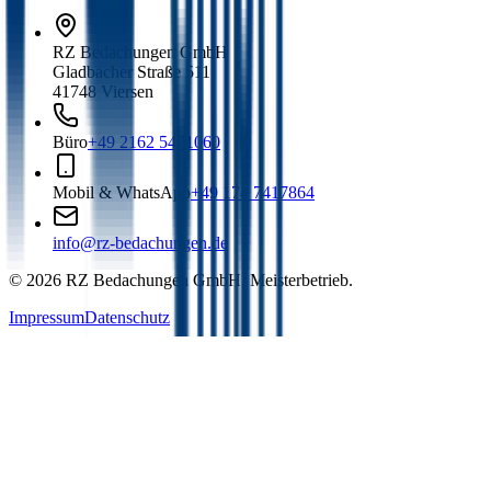
RZ Bedachungen GmbH
Gladbacher Straße 511
41748 Viersen
Büro
+49 2162 5471060
Mobil & WhatsApp
+49 174 7417864
info@rz-bedachungen.de
©
2026
RZ Bedachungen GmbH. Meisterbetrieb.
Impressum
Datenschutz