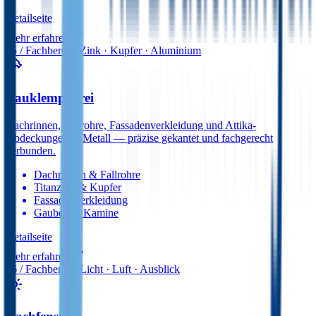
Detail­seite
Mehr erfahren
05
/ Fachbereich
Zink · Kupfer · Aluminium
Bauklempnerei
Dachrinnen, Fallrohre, Fassadenverkleidung und Attika-
Abdeckungen in Metall — präzise gekantet und fachgerecht
verbunden.
Dachrinnen & Fallrohre
Titanzink & Kupfer
Fassadenverkleidung
Gauben & Kamine
Detail­seite
Mehr erfahren
06
/ Fachbereich
Licht · Luft · Ausblick