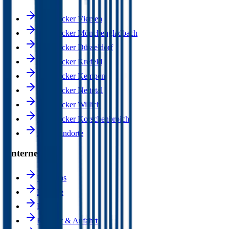
Dachdecker Viersen
Dachdecker Mönchengladbach
Dachdecker Düsseldorf
Dachdecker Krefeld
Dachdecker Kempen
Dachdecker Nettetal
Dachdecker Willich
Dachdecker Korschenbroich
Alle Standorte
Unternehmen
Über uns
Karriere
Blog
Kontakt & Anfahrt