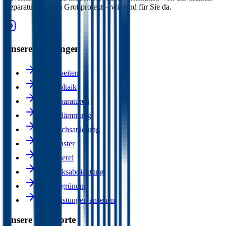
Reparatur bis zum Großprojekt – wir sind für Sie da.
Unsere Leistungen
Dacharbeiten
Photovoltaik
Dachreparaturen
Wärmedämmung
Flachdachsanierung
Dachfenster
Klempnerei
Bauwerksabdichtung
Dachbegrünung
Alle Leistungen ansehen
Unsere Standorte