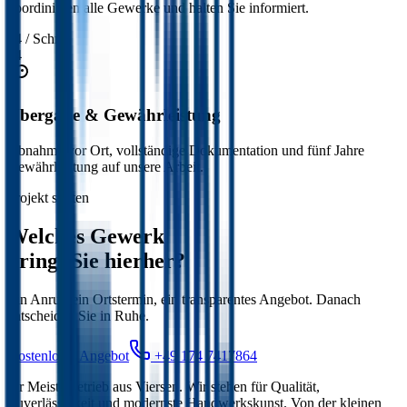
koordinieren alle Gewerke und halten Sie informiert.
04
/ Schritt
04
Übergabe & Gewährleistung
Abnahme vor Ort, vollständige Dokumentation und fünf Jahre
Gewährleistung auf unsere Arbeit.
Projekt starten
Welches Gewerk
bringt Sie hierher?
Ein Anruf, ein Ortstermin, ein transparentes Angebot. Danach
entscheiden Sie in Ruhe.
Kostenloses Angebot
+49 174 7417864
Ihr Meisterbetrieb aus Viersen. Wir stehen für Qualität,
Zuverlässigkeit und modernste Handwerkskunst. Von der kleinen