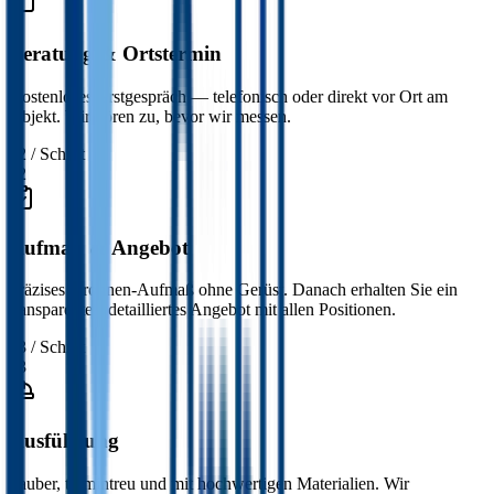
Beratung & Ortstermin
Kostenloses Erstgespräch — telefonisch oder direkt vor Ort am
Objekt. Wir hören zu, bevor wir messen.
02
/ Schritt
02
Aufmaß & Angebot
Präzises Drohnen-Aufmaß ohne Gerüst. Danach erhalten Sie ein
transparentes, detailliertes Angebot mit allen Positionen.
03
/ Schritt
03
Ausführung
Sauber, termintreu und mit hochwertigen Materialien. Wir