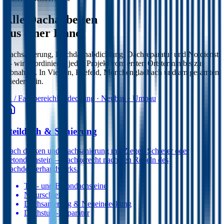
Alle Dacharbeiten
aus einer Hand.
Dachsanierung, Flachdachabdichtung, Dachreparatur und Notdienst
— wir koordinieren jedes Projekt vom ersten Ortstermin bis zur
Abnahme. In Viersen, Krefeld, Mönchengladbach und am gesamten
Niederrhein.
01
/ Fachbereich
Eindeckung · Neubau · Umbau
Steildach & Sanierung
Dach decken und Dachsanierung mit Ziegel, Schiefer oder
Betondachstein — fachgerecht nach den Regeln des
Dachdeckerhandwerks.
Ton- und Betondachsteine
Naturschiefer
Dachsanierung & Neueindeckung
Dachstuhl-Reparatur