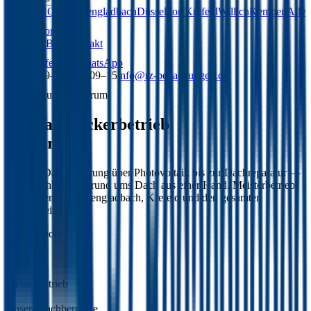
Viersen
HQ
Mönchengladbach
Düsseldorf
Krefeld
Willich
Kempen
Alle
15 Standorte
Über uns
Blog
Kontakt
Anrufen
WhatsApp
Mo–Fr 09–19 · Sa 09–15
info@rz-bedachungen.de
Leistungsspektrum
Ihr Dachdeckerbetrieb
in Viersen.
Von der Dachsanierung über Photovoltaik bis zur Dachreparatur —
neun Fachbereiche rund ums Dach aus einer Hand. Meisterbetrieb
für Viersen, Mönchengladbach, Krefeld und den gesamten
Niederrhein.
Fachbereiche
09
Städte
15
Meisterbetrieb
01
Unsere Fachbereiche