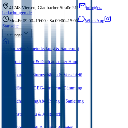
41748
Viersen
,
Gladbacher Straße 511
info@rz-
bedachungen.de
Mo–Fr 09:00–19:00 · Sa 09:00–15:00
WhatsApp
Startseite
Leistungen
Dacharbeiten
Neueindeckung & Sanierung
Photovoltaik
Solar & Dach aus einer Hand
Dachreparaturen
Sturmschäden & Verschleiß
Wärmedämmung
GEG-konforme Dämmung
Flachdachsanierung
Abdichtung & Sanierung
Dachfenster
Einbau & Austausch
Bauklempnerei
Zink & Kupfer Arbeiten