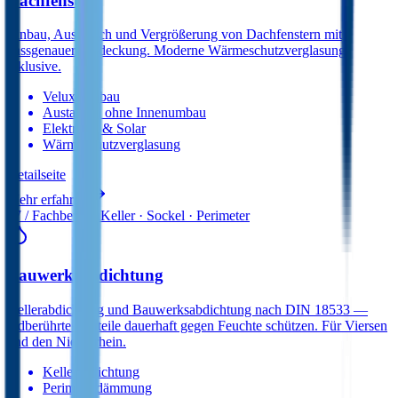
Dachfenster
Einbau, Austausch und Vergrößerung von Dachfenstern mit
passgenauer Eindeckung. Moderne Wärmeschutzverglasung
inklusive.
Velux-Einbau
Austausch ohne Innenumbau
Elektrisch & Solar
Wärmeschutzverglasung
Detail­seite
Mehr erfahren
07
/ Fachbereich
Keller · Sockel · Perimeter
Bauwerksabdichtung
Kellerabdichtung und Bauwerksabdichtung nach DIN 18533 —
erdberührte Bauteile dauerhaft gegen Feuchte schützen. Für Viersen
und den Niederrhein.
Kellerabdichtung
Perimeterdämmung