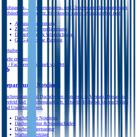
Aufsparren-, Zwischensparren- und Untersparrendämmung nach
Gebäudeenergiegesetz. Heizkosten runter, Wohnkomfort rauf.
Aufsparrendämmung
Zwischensparren­dämmung
Dampfsperre & Winddichtung
GEG-konforme Planung
Detail­seite
Mehr erfahren
04
/ Fachbereich
Schnell vor Ort
Reparatur & Notdienst
Dachreparatur und Dachdecker-Notdienst in Viersen, Düsseldorf,
Krefeld und Mönchengladbach. Schnelle Hilfe bei Sturmschäden
und Undichtigkeiten.
Dachdecker Notdienst
Dachreparatur & Sturmschäden
Dachrinnenreparatur
Wartungsverträge