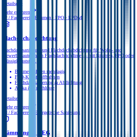
Detail­seite
Mehr erfahren
02
/ Fachbereich
Bitumen · FPO · EPDM
Flachdachabdichtung
Flachdachsanierung und Flachdachabdichtung für Wohn- und
Gewerbebauten nach Flachdachrichtlinie — mit Bitumen, FPO oder
Flüssigkunststoff.
Bitumenbahnen mehrlagig
FPO-Kunststoffbahnen
Flachdachsanierung & Abdichtung
Attika & Anschlüsse
Detail­seite
Mehr erfahren
03
/ Fachbereich
Energetische Sanierung
Dämmung & GEG