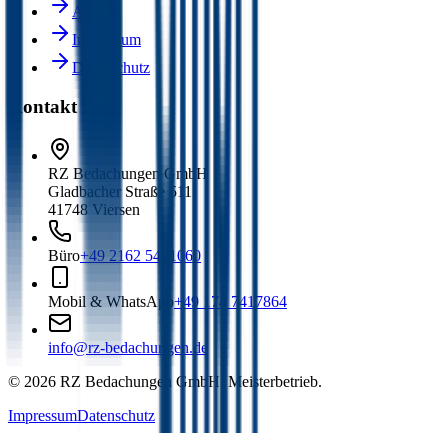
AGB
Impressum
Datenschutz
Kontakt
RZ Bedachungen GmbH
Gladbacher Straße 511
41748 Viersen
Büro
+49 2162 5471060
Mobil & WhatsApp
+49 174 7417864
info@rz-bedachungen.de
©
2026
RZ Bedachungen GmbH. Meisterbetrieb.
Impressum
Datenschutz