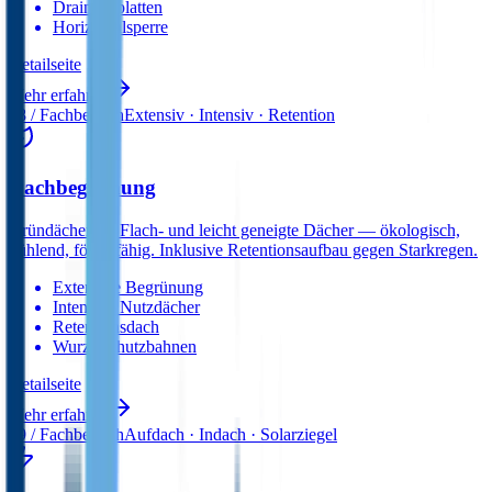
Drainageplatten
Horizontal­sperre
Detail­seite
Mehr erfahren
08
/ Fachbereich
Extensiv · Intensiv · Retention
Dachbegrünung
Gründächer für Flach- und leicht geneigte Dächer — ökologisch,
kühlend, förderfähig. Inklusive Retentionsaufbau gegen Starkregen.
Extensive Begrünung
Intensive Nutzdächer
Retentionsdach
Wurzelschutz­bahnen
Detail­seite
Mehr erfahren
09
/ Fachbereich
Aufdach · Indach · Solarziegel