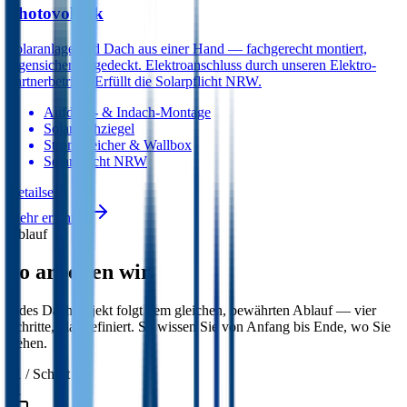
Photovoltaik
Solaranlage und Dach aus einer Hand — fachgerecht montiert,
regensicher eingedeckt. Elektroanschluss durch unseren Elektro-
Partnerbetrieb. Erfüllt die Solarpflicht NRW.
Aufdach- & Indach-Montage
Solardachziegel
Stromspeicher & Wallbox
Solarpflicht NRW
Detail­seite
Mehr erfahren
Ablauf
So arbeiten wir
.
Jedes Dachprojekt folgt dem gleichen, bewährten Ablauf — vier
Schritte, klar definiert. So wissen Sie von Anfang bis Ende, wo Sie
stehen.
01
/ Schritt
01