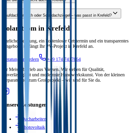
Aufdach, Indach oder Solardachziegel – was passt in Krefeld?
Solarstrom in
Krefeld
.
Ehrliche Beratung, ein kostenloser Ortstermin und ein transparentes
Angebot – so fängt Ihr PV-Projekt in
Krefeld
an.
Beratung anfordern
+49 174 7417864
Ihr Meisterbetrieb aus Viersen. Wir stehen für Qualität,
Zuverlässigkeit und modernste Handwerkskunst. Von der kleinen
Reparatur bis zum Großprojekt – wir sind für Sie da.
Unsere Leistungen
Dacharbeiten
Photovoltaik