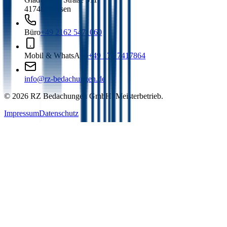
41748 Viersen
Büro
+49 2162 5471060
Mobil & WhatsApp
+49 174 7417864
info@rz-bedachungen.de
©
2026
RZ Bedachungen GmbH. Meisterbetrieb.
Impressum
Datenschutz