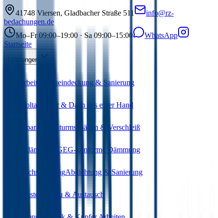
41748
Viersen
,
Gladbacher Straße 511
info@rz-
bedachungen.de
Mo–Fr 09:00–19:00 · Sa 09:00–15:00
WhatsApp
Startseite
Leistungen
Dacharbeiten
Neueindeckung & Sanierung
Photovoltaik
Solar & Dach aus einer Hand
Dachreparaturen
Sturmschäden & Verschleiß
Wärmedämmung
GEG-konforme Dämmung
Flachdachsanierung
Abdichtung & Sanierung
Dachfenster
Einbau & Austausch
Bauklempnerei
Zink & Kupfer Arbeiten