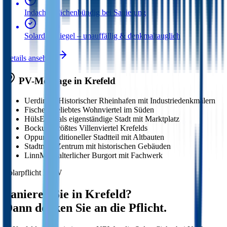
Indach – flächenbündig bei Sanierung
Solardachziegel – unauffällig & denkmaltauglich
Details ansehen
PV-Montage in
Krefeld
Uerdingen
Historischer Rheinhafen mit Industriedenkmälern
Fischeln
Beliebtes Wohnviertel im Süden
Hüls
Ehemals eigenständige Stadt mit Marktplatz
Bockum
Größtes Villenviertel Krefelds
Oppum
Traditioneller Stadtteil mit Altbauten
Stadtmitte
Zentrum mit historischen Gebäuden
Linn
Mittelalterlicher Burgort mit Fachwerk
Solarpflicht NRW
Sanieren Sie in
Krefeld
?
Dann denken Sie an die Pflicht.