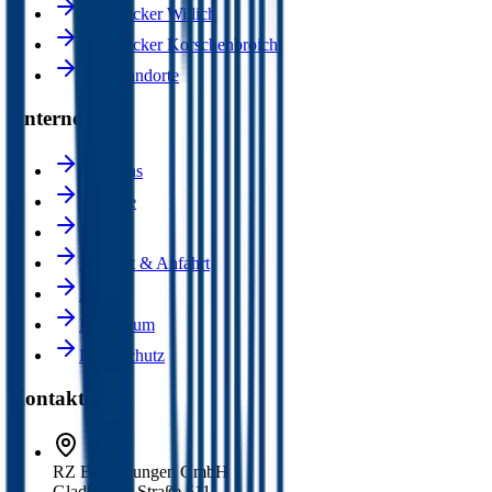
Dachdecker Willich
Dachdecker Korschenbroich
Alle Standorte
Unternehmen
Über uns
Karriere
Blog
Kontakt & Anfahrt
AGB
Impressum
Datenschutz
Kontakt
RZ Bedachungen GmbH
Gladbacher Straße 511