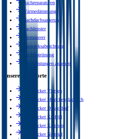
Dachreparaturen
Wärmedämmung
Flachdachsanierung
Dachfenster
Klempnerei
Bauwerksabdichtung
Dachbegrünung
Alle Leistungen ansehen
Unsere Standorte
Dachdecker Viersen
Dachdecker Mönchengladbach
Dachdecker Düsseldorf
Dachdecker Krefeld
Dachdecker Kempen
Dachdecker Nettetal