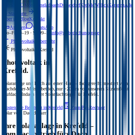
Viersen
HQ
Mönchengladbach
Düsseldorf
Krefeld
Willich
Kempen
Alle
15 Standorte
Über uns
Blog
Kontakt
Anrufen
WhatsApp
Mo–Fr 09–19 · Sa 09–15
info@rz-bedachungen.de
Photovoltaik-Übersicht
Photovoltaik ·
Krefeld
Photovoltaik in
Krefeld
.
Solaranlage und Dach aus einer Hand – fachgerecht montiert vom
Dachdecker-Meisterbetrieb,
nur ~20 km von unserem Sitz entfernt
.
Aufdach, Indach oder Solardachziegel für
Krefeld
.
Kostenlose Beratung in
Krefeld
Zum PV-Rechner
Solar vom Dachdecker
Ihre Solaranlage in
Krefeld
–
vom Fachbetrieb fürs Dach.