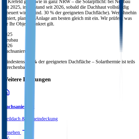
In
Krefeld
gilt – wie in ganz NRW – die Solarpflicht: bei Neubau
seit 2025, im Bestand seit 2026, sobald die Dachhaut vollständig
erneuert wird (mind. 30 % der geeigneten Dachfläche). Wer ohnehin
saniert, plant die Anlage am besten gleich mit ein. Wir prüfen, was
für Ihr Objekt konkret gilt.
2025
Neubau
2026
Dachsanierung
Mindestens
30 %
der geeigneten Dachfläche – Solarthermie ist teils
anrechenbar.
Weitere Leistungen
Dachsanierung
Steildach & Neueindeckung
Ansehen