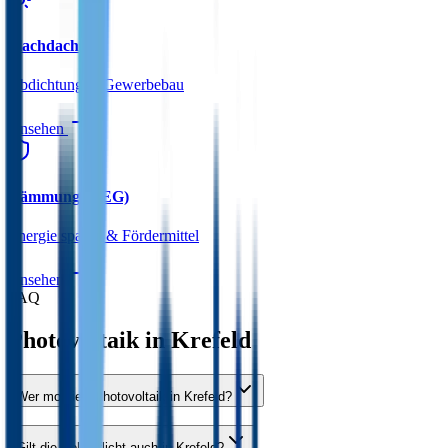
Flachdach
Abdichtung & Gewerbebau
Ansehen
Dämmung (GEG)
Energie sparen & Fördermittel
Ansehen
FAQ
Photovoltaik in
Krefeld
Wer montiert Photovoltaik in Krefeld?
Gilt die Solarpflicht auch in Krefeld?