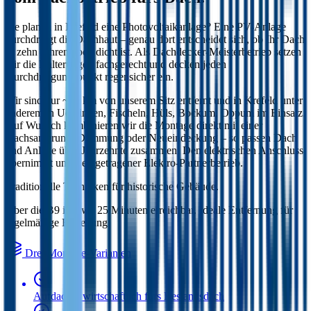
Sie planen in
Krefeld
eine Photovoltaikanlage? Eine PV-Anlage
durchdringt die Dachhaut – genau dort entscheidet sich, ob Ihr Dach
in zehn Jahren noch dicht ist. Als Dachdecker-Meisterbetrieb setzen
wir die Halterungen fachgerecht und decken jeden
Durchdringungspunkt regensicher ein.
Wir sind
nur ~20 km von unserem Sitz entfernt
und in
Krefeld
unter
anderem in
Uerdingen, Fischeln, Hüls, Bockum, Oppum
im Einsatz.
Auf Wunsch kombinieren wir die Montage direkt mit einer
Dachsanierung, Dämmung oder Neueindeckung – so passen Dach
und Anlage über Jahrzehnte zusammen. Den elektrischen Anschluss
übernimmt unser eingetragener Elektro-Partnerbetrieb.
Traditionelle Techniken für historische Gebäude
.
Über die B9 in etwa 25 Minuten erreichbar. Ideale Entfernung für
regelmäßige Betreuung.
Drei Montage-Varianten
Aufdach – wirtschaftlich fürs Bestandsdach