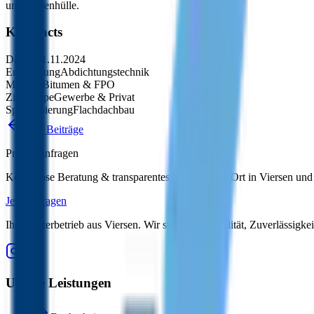
und Außenhülle.
Key Facts
Datum
21.11.2024
Erweiterung
Abdichtungstechnik
Material
Bitumen & FPO
Zielgruppe
Gewerbe & Privat
Spezialisierung
Flachdachbau
Alle Beiträge
Projekt anfragen
Kostenlose Beratung & transparentes Angebot vor Ort in Viersen u
Jetzt anfragen
Ihr Meisterbetrieb aus Viersen. Wir stehen für Qualität, Zuverlässig
Unsere Leistungen