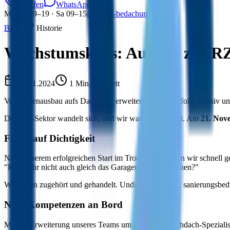
Anrufen
WhatsApp
Mo–Fr 09–19 · Sa 09–15
info@rz-bedachungen.de
Blog
/
Historie
Wachstumskurs: Ausbau zur R
21.11.2024
1
Min. Lesezeit
Vom Innenausbau aufs Dach: Wir erweitern unser Portfolio massiv und
Der Bau-Sektor wandelt sich, und wir wandeln uns mit. Am
21. Nov
Fokus auf Dichtigkeit
Nach unserem erfolgreichen Start im Trockenbau haben wir schnell g
"Könnt ihr nicht auch gleich das Garagendach mitmachen?"
Wir haben zugehört und gehandelt. Undichte Garagen, sanierungsbedü
Neue Kompetenzen an Bord
Mit der Erweiterung unseres Teams um erfahrene Flachdach-Spezialis