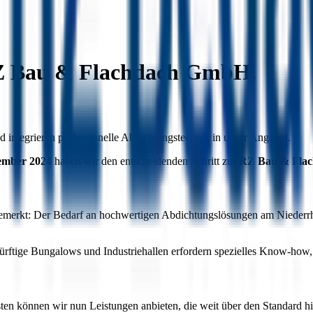
Z Bau & Flachdach GmbH.
 integrieren professionelle Abdichtungstechnik in unser Angebot.
ember 2024
haben wir den entscheidenden Schritt zur
RZ Bau & Fla
emerkt: Der Bedarf an hochwertigen Abdichtungslösungen am Niederrhei
rftige Bungalows und Industriehallen erfordern spezielles Know-how, d
ten können wir nun Leistungen anbieten, die weit über den Standard 