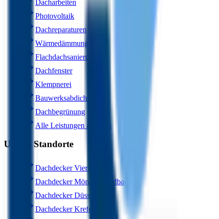
Dacharbeiten
Photovoltaik
Dachreparaturen
Wärmedämmung
Flachdachsanierung
Dachfenster
Klempnerei
Bauwerksabdichtung
Dachbegrünung
Alle Leistungen ansehen
Unsere Standorte
Dachdecker Viersen
Dachdecker Mönchengladbach
Dachdecker Düsseldorf
Dachdecker Krefeld