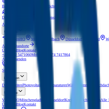
Bauwerksabdichtung
Kellerabdichtung nach DIN
Dachbegrünung
Extensiv & Intensiv
Alle Leistungen
Standorte
Viersen
HQ
Mönchengladbach
Düsseldorf
Krefeld
Wi
Alle 15 Standorte
Über uns
Blog
Kontakt
+49 2162 5471060
Mobil:
+49 174 7417864
Anfrage senden
Startseite
Leistungen
Dacharbeiten
Photovoltaik
Dachreparaturen
Wärmedämmung
Flachdac
Standorte
Viersen
HQ
Mönchengladbach
Düsseldorf
Krefeld
Willich
Kempen
Alle 
Über uns
Blog
Kontakt