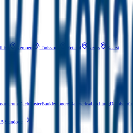
llich
Kempen
Tönisvorst
Nettetal
Neuss
Kaarst
hsanierung
Dachfenster
Bauklempnerei
Bauwerksabdichtung
Dachbegrü
15 Standorte