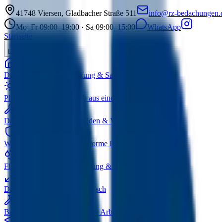
41748
Viersen
,
Gladbacher Straße 511
info@rz-bedachungen.
Mo–Fr 09:00–19:00 · Sa 09:00–15:00
WhatsApp
Startseite
Leistungen
Dacharbeiten
Neueindeckung & Sanierung
Photovoltaik
Solar & Dach aus einer Hand
Dachreparaturen
Sturmschäden & Verschleiß
Wärmedämmung
GEG-konforme Dämmung
Flachdachsanierung
Abdichtung & Sanierung
Dachfenster
Einbau & Austausch
Bauklempnerei
Zink & Kupfer Arbeiten