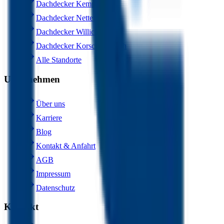
Dachdecker Kempen
Dachdecker Nettetal
Dachdecker Willich
Dachdecker Korschenbroich
Alle Standorte
Unternehmen
Über uns
Karriere
Blog
Kontakt & Anfahrt
AGB
Impressum
Datenschutz
Kontakt