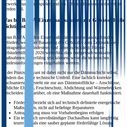
Gewerke zusammenspielen und ein Effizienzhausstandard erreicht
werden soll.
Was bei BAFA-Einzelmaßnahmen zur Gebäudehülle
wichtig ist
Beim BAFA werden Einzelmaßnahmen an Bestandsgebäuden
gefördert, wenn der Bauantrag des Gebäudes zum Zeitpunkt der
Antragstellung mindestens fünf Jahre zurückliegt. Für die
Gebäudehülle gilt 2026 weiterhin, dass energetisch wirksame
Maßnahmen förderfähig sein können, wenn die technischen
Mindestanforderungen eingehalten werden.
In der Praxis relevant ist dabei nicht nur die Dämmschicht selbst,
sondern das ganze technische Umfeld. Eine fachlich korrekte
Dachsanierung besteht nie nur aus Dämmstoffdicke – Anschlüsse,
luftdichte Ebenen, Feuchteschutz, Abdichtung und Wärmebrücken
entscheiden mit darüber, ob eine Maßnahme dauerhaft funktioniert.
Förderung bezieht sich auf technisch definierte energetische
Maßnahmen, nicht auf beliebige Reparaturen
Antragstellung muss vor Vorhabenbeginn erfolgen
Ein technisch unvollständiger Dachaufbau kann langfristig
teurer sein als eine sauber geplante förderfähige Lösung