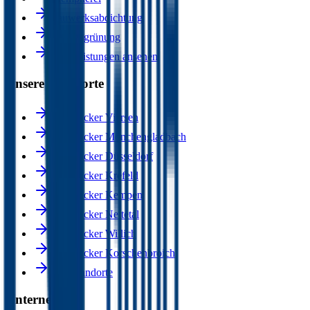
Bauwerksabdichtung
Dachbegrünung
Alle Leistungen ansehen
Unsere Standorte
Dachdecker Viersen
Dachdecker Mönchengladbach
Dachdecker Düsseldorf
Dachdecker Krefeld
Dachdecker Kempen
Dachdecker Nettetal
Dachdecker Willich
Dachdecker Korschenbroich
Alle Standorte
Unternehmen