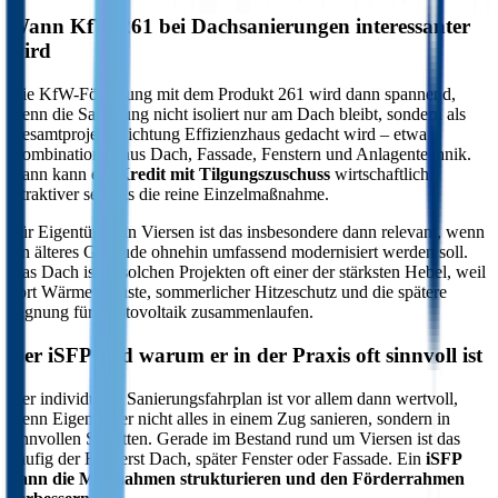
Wann KfW 261 bei Dachsanierungen interessanter
wird
Die KfW-Förderung mit dem Produkt 261 wird dann spannend,
wenn die Sanierung nicht isoliert nur am Dach bleibt, sondern als
Gesamtprojekt Richtung Effizienzhaus gedacht wird – etwa
Kombinationen aus Dach, Fassade, Fenstern und Anlagentechnik.
Dann kann ein
Kredit mit Tilgungszuschuss
wirtschaftlich
attraktiver sein als die reine Einzelmaßnahme.
Für Eigentümer in Viersen ist das insbesondere dann relevant, wenn
ein älteres Gebäude ohnehin umfassend modernisiert werden soll.
Das Dach ist in solchen Projekten oft einer der stärksten Hebel, weil
dort Wärmeverluste, sommerlicher Hitzeschutz und die spätere
Eignung für Photovoltaik zusammenlaufen.
Der iSFP und warum er in der Praxis oft sinnvoll ist
Der individuelle Sanierungsfahrplan ist vor allem dann wertvoll,
wenn Eigentümer nicht alles in einem Zug sanieren, sondern in
sinnvollen Schritten. Gerade im Bestand rund um Viersen ist das
häufig der Fall: erst Dach, später Fenster oder Fassade. Ein
iSFP
kann die Maßnahmen strukturieren und den Förderrahmen