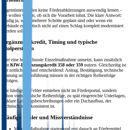
verbessern
.
Eigentümer wollen keine Förderabkürzungen auswendig lernen –
sie wollen wissen, ob sich die Vorarbeit lohnt. Die klare Antwort:
häufig ja, wenn mehrere Schritte geplant sind oder wenn ein
Gebäude energetisch nicht auf einen Schlag komplett modernisiert
werden soll.
Ergänzungskredit, Timing und typische
Stolperstellen
Wer eine bezuschusste Einzelmaßnahme umsetzt, kann zusätzlich
den
KfW-Ergänzungskredit 358 oder 359
nutzen. Gleichzeitig ist
der zeitliche Ablauf entscheidend: Antrag, Bestätigung, technische
Planung und Ausführung müssen in der richtigen Reihenfolge
erfolgen.
Die häufigsten Fehler entstehen nicht im Förderportal, sondern
schon vorher: falsche Reihenfolge, zu spät eingereichte Unterlagen,
unklare Leistungsbeschreibungen oder ein Dachaufbau, der
technisch nicht konsistent ist.
Häufige Fehler und Missverständnisse
Mit der Maßnahme starten und erst danach an Fördermittel