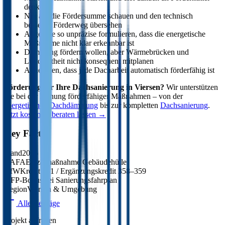
denken
Nur auf die Fördersumme schauen und den technisch
besseren Förderweg übersehen
Angebote so unpräzise formulieren, dass die energetische
Maßnahme nicht klar erkennbar ist
Dämmung fördern wollen, aber Wärmebrücken und
Luftdichtheit nicht konsequent mitplanen
Annehmen, dass jede Dacharbeit automatisch förderfähig ist
Förderung für Ihre Dachsanierung in Viersen?
Wir unterstützen
Sie bei der Planung förderfähiger Maßnahmen – von der
energetischen Dachdämmung
bis zur kompletten
Dachsanierung
.
Jetzt kostenlos beraten lassen →
Key Facts
Stand
2026
BAFA
Einzelmaßnahme Gebäudehülle
KfW
Kredit 261 / Ergänzungskredit 358–359
iSFP-Bonus
Bei Sanierungsfahrplan
Region
Viersen & Umgebung
Alle Beiträge
Projekt anfragen