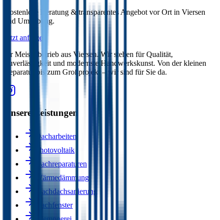
Kostenlose Beratung & transparentes Angebot vor Ort in Viersen
und Umgebung.
Jetzt anfragen
Ihr Meisterbetrieb aus Viersen. Wir stehen für Qualität,
Zuverlässigkeit und modernste Handwerkskunst. Von der kleinen
Reparatur bis zum Großprojekt – wir sind für Sie da.
Unsere Leistungen
Dacharbeiten
Photovoltaik
Dachreparaturen
Wärmedämmung
Flachdachsanierung
Dachfenster
Klempnerei