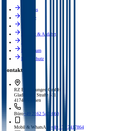
Über uns
Karriere
Blog
Kontakt & Anfahrt
AGB
Impressum
Datenschutz
Kontakt
RZ Bedachungen GmbH
Gladbacher Straße 511
41748 Viersen
Büro
+49 2162 5471060
Mobil & WhatsApp
+49 174 7417864