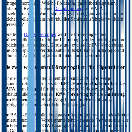
richtige Einordnung: Welche Förderung passt überhaupt zum
Vorhaben? Reicht bei einer
Dachdämmung
die BAFA-
Einzelmaßnahme? Wann ist die KfW-Lösung sinnvoller? Und an
welcher Stelle wird ein individueller Sanierungsfahrplan wirklich
interessant?
Gerade bei
Dachsanierungen
wird die Förderung schnell
unübersichtlich, weil nicht nur Dämmung, sondern häufig auch neue
Abdichtung, Anschlüsse, Gerüst und eventuelle PV-Vorbereitung
eine Rolle spielen. Wer das sauber aufsetzt, kann Förderlogik und
technische Ausführung sinnvoll miteinander verbinden.
Die zwei wichtigsten Förderlogiken für Eigentümer
Für die meisten privaten Eigentümer sind 2026 zwei Wege
besonders relevant: Erstens die
BEG-Einzelmaßnahme über das
BAFA
, zum Beispiel für die energetische Verbesserung der
Gebäudehülle. Zweitens die
KfW-Förderung für die Sanierung
zum Effizienzhaus
. Beide Wege haben ihre Berechtigung,
verfolgen aber unterschiedliche Projektlogiken.
Die BAFA-Einzelmaßnahme passt oft dann gut, wenn ein konkreter
Sanierungsschritt im Vordergrund steht – etwa die Verbesserung der
Dachdämmung. Die KfW-Lösung ist stärker auf das Gesamtniveau
des Gebäudes ausgerichtet und wird interessant, wenn mehrere