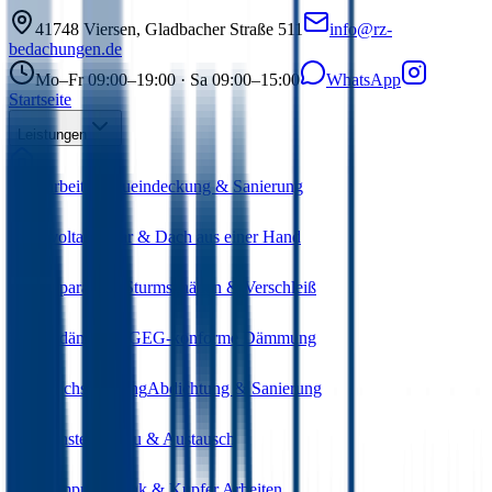
41748
Viersen
,
Gladbacher Straße 511
info@rz-
bedachungen.de
Mo–Fr 09:00–19:00 · Sa 09:00–15:00
WhatsApp
Startseite
Leistungen
Dacharbeiten
Neueindeckung & Sanierung
Photovoltaik
Solar & Dach aus einer Hand
Dachreparaturen
Sturmschäden & Verschleiß
Wärmedämmung
GEG-konforme Dämmung
Flachdachsanierung
Abdichtung & Sanierung
Dachfenster
Einbau & Austausch
Bauklempnerei
Zink & Kupfer Arbeiten