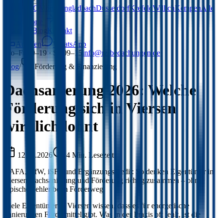
Viersen
HQ
Mönchengladbach
Düsseldorf
Krefeld
Willich
Kempen
Alle
15 Standorte
Über uns
Blog
Kontakt
Anrufen
WhatsApp
Mo–Fr 09–19 · Sa 09–15
info@rz-bedachungen.de
Blog
/
Förderung & Finanzierung
Dachsanierung 2026: Welche
Förderung sich in Viersen
wirklich lohnt
12.03.2026
4
Min. Lesezeit
BAFA, KfW, iSFP und Ergänzungskredit: So denken Eigentümer in
Viersen Dachsanierung und Förderung richtig zusammen – ohne
typische Fehler beim Förderweg.
Viele Eigentümer in Viersen wissen, dass es für energetische
Sanierungen Fördermittel gibt. Was in der Praxis oft fehlt, ist die