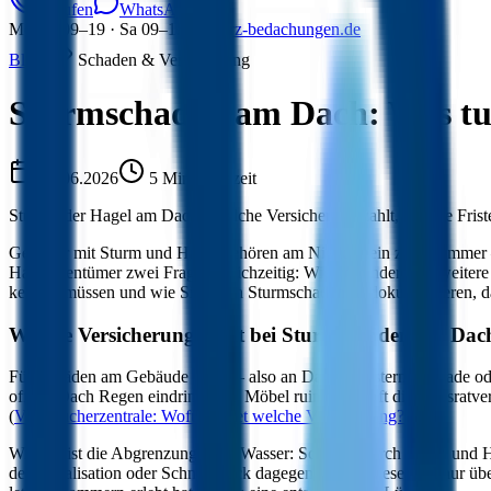
Anrufen
WhatsApp
Mo–Fr 09–19 · Sa 09–15
info@rz-bedachungen.de
Blog
/
Schaden & Versicherung
Sturmschaden am Dach: Was tu
08.06.2026
5
Min. Lesezeit
Sturm oder Hagel am Dach? Welche Versicherung zahlt, welche Friste
Gewitter mit Sturm und Hagel gehören am Niederrhein zum Sommer – un
Hauseigentümer zwei Fragen gleichzeitig: Wie verhindere ich weitere 
kennen müssen und wie Sie einen Sturmschaden so dokumentieren, dass
Welche Versicherung zahlt bei Sturmschäden am Dac
Für Schäden am Gebäude selbst – also an Dach, Fenstern, Fassade od
offene Dach Regen eindringt und Möbel ruiniert, greift die Hausratv
(
Verbraucherzentrale: Wofür haftet welche Versicherung?
).
Wichtig ist die Abgrenzung beim Wasser: Schäden durch Sturm und 
der Kanalisation oder Schneedruck dagegen nicht – diese sind nur übe