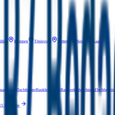
llich
Kempen
Tönisvorst
Nettetal
Neuss
Kaarst
hsanierung
Dachfenster
Bauklempnerei
Bauwerksabdichtung
Dachbegrü
15 Standorte