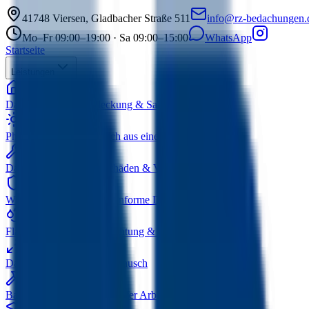
41748
Viersen
,
Gladbacher Straße 511
info@rz-bedachungen.
Mo–Fr 09:00–19:00 · Sa 09:00–15:00
WhatsApp
Startseite
Leistungen
Dacharbeiten
Neueindeckung & Sanierung
Photovoltaik
Solar & Dach aus einer Hand
Dachreparaturen
Sturmschäden & Verschleiß
Wärmedämmung
GEG-konforme Dämmung
Flachdachsanierung
Abdichtung & Sanierung
Dachfenster
Einbau & Austausch
Bauklempnerei
Zink & Kupfer Arbeiten