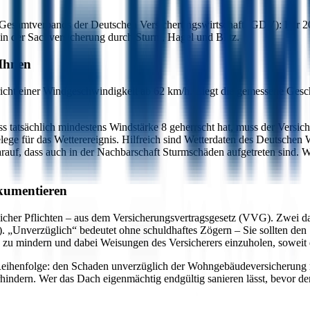
s Gesamtverbands der Deutschen Versicherungswirtschaft (GDV): Für 2
 in der Sachversicherung durch Sturm, Hagel und Blitz.
 Ihnen
pricht einer Windgeschwindigkeit ab 62 km/h. Liegt die gemessene Ges
 tatsächlich mindestens Windstärke 8 geherrscht hat, muss der Versich
Belege für das Wetterereignis. Hilfreich sind Wetterdaten des Deutschen 
rauf, dass auch in der Nachbarschaft Sturmschäden aufgetreten sind. W
okumentieren
licher Pflichten – aus dem Versicherungsvertragsgesetz (VVG). Zwei da
). „Unverzüglich“ bedeutet ohne schuldhaftes Zögern – Sie sollten de
 zu mindern und dabei Weisungen des Versicherers einzuholen, soweit 
Reihenfolge: den Schaden unverzüglich der Wohngebäudeversicherung 
ndern. Wer das Dach eigenmächtig endgültig sanieren lässt, bevor der V