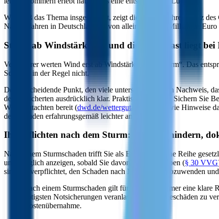
letzten Sommern erlebt hat, ist das eine entscheidende Lücke.
Wie groß das Thema insgesamt ist, zeigt die Naturgefahrenbilanz de
Naturgefahren in Deutschland, davon allein rund 1,4 Milliarden Euro
Sturm ab Windstärke 8 – und die Beweislast liegt bei
Versicherer werten Wind erst ab Windstärke 8 als „Sturm“. Das ents
Schaden in der Regel nicht.
Der entscheidende Punkt, den viele unterschätzen: Den Nachweis, dass
der Versicherten ausdrücklich klar. Praktisch heißt das: Sichern Sie 
Wettergutachten bereit (
dwd.de/wettergutachten
) – sowie Hinweise da
den Schaden erfahrungsgemäß leichter an.
Ihre Pflichten nach dem Sturm: melden, mindern, d
Nach einem Sturmschaden trifft Sie als Eigentümer eine Reihe gesetz
unverzüglich anzeigen, sobald Sie davon Kenntnis haben (
§ 30 VVG
sind Sie verpflichtet, den Schaden nach Möglichkeit abzuwenden und
Nach einem Sturmschaden gilt für Hauseigentümer eine klare 
nötigsten Notsicherungen veranlassen, um Folgeschäden zu verhi
Kostenübernahme.