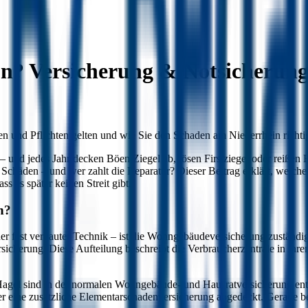
n? Versicherung & Notsicherun
n und Pflichten gelten und wie Sie den Schaden am Niederrhein richti
d jedes Jahr decken Böen Ziegel ab, lösen Firstziegel oder reißen Bl
Schäden – und wer zahlt die Reparatur? Dieser Beitrag erklärt, welche 
 es später keinen Streit gibt.
h?
er fest verbauter Technik – ist die Wohngebäudeversicherung zuständ
ersicherung. Diese Aufteilung beschreibt die Verbraucherzentrale in ih
Hagel sind in der normalen Wohngebäude- und Hausratversicherung e
r eine zusätzliche Elementarschadenversicherung abgedeckt. Gerade bei