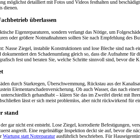
g möglichst detailliert mit Fotos und Videos festhalten und beschädi
is dienen.
Fachbetrieb überlassen
ktische Eigenreparaturen, sondern verlangt das Nötige, um Folgeschäd
raturen oder größere Notmaßnahmen sollten Sie nach Empfehlung des Bu
ieht: Nasse Ziegel, instabile Konstruktionen und lose Bleche sind nach e
und dokumentiert den Schadenumfang gleich so, dass die Aufnahme für di
rafisch fest und beraten Sie, welche Schritte sinnvoll sind, bevor die K
et
Schäden durch Starkregen, Überschwemmung, Rückstau aus der Kanalis
baustein Elementarschadenversicherung. Ob auch Wasser, das nach ein
nterschiedlich gehandhabt – klären Sie das im Zweifel direkt mit Ihrem
bschließen lässt er sich meist problemlos, aber nicht rückwirkend für e
r stand
r, der gar nicht erst entsteht. Lose Ziegel, korrodierte Befestigungen, 
erst angreift. Eine regelmäßige Inspektion deckt sie auf, bevor die n
ur
Wartung statt Notreparatur
ausführlich beschrieben. Für Hauseigent