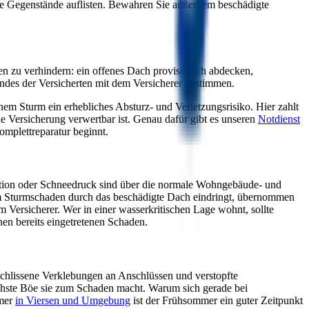
gte Gegenstände auflisten. Bewahren Sie außerdem beschädigte
en zu verhindern: ein offenes Dach provisorisch abdecken,
ndes der Versicherten mit dem Versicherer abstimmen.
inem Sturm ein erhebliches Absturz- und Verletzungsrisiko. Hier zahlt
e Versicherung verwertbar ist. Genau dafür gibt es unseren
Notdienst
omplettreparatur beginnt.
ation oder Schneedruck sind über die normale Wohngebäude- und
em Sturmschaden durch das beschädigte Dach eindringt, übernommen
 Versicherer. Wer in einer wasserkritischen Lage wohnt, sollte
inen bereits eingetretenen Schaden.
verschlissene Verklebungen an Anschlüssen und verstopfte
ächste Böe sie zum Schaden macht. Warum sich gerade bei
ümer
in Viersen und Umgebung
ist der Frühsommer ein guter Zeitpunkt