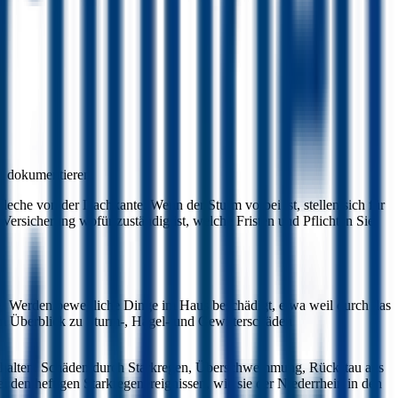
g
g dokumentieren.
eche von der Dachkante. Wenn der Sturm vorbei ist, stellen sich für
Versicherung wofür zuständig ist, welche Fristen und Pflichten Sie
ig. Werden bewegliche Dinge im Haus beschädigt, etwa weil durch das
rem Überblick zu Sturm-, Hagel- und Gewitterschäden
nthalten. Schäden durch Starkregen, Überschwemmung, Rückstau aus
 den heftigen Starkregenereignissen, wie sie der Niederrhein in den