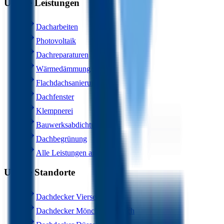
Unsere Leistungen
Dacharbeiten
Photovoltaik
Dachreparaturen
Wärmedämmung
Flachdachsanierung
Dachfenster
Klempnerei
Bauwerksabdichtung
Dachbegrünung
Alle Leistungen ansehen
Unsere Standorte
Dachdecker Viersen
Dachdecker Mönchengladbach