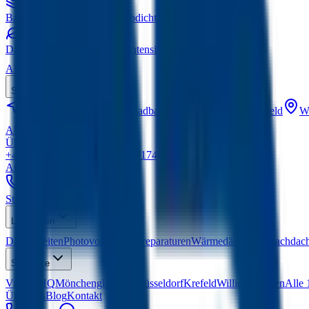
Bauwerksabdichtung
Kellerabdichtung nach DIN
Dachbegrünung
Extensiv & Intensiv
Alle Leistungen
Standorte
Viersen
HQ
Mönchengladbach
Düsseldorf
Krefeld
Wi
Alle 15 Standorte
Über uns
Blog
Kontakt
+49 2162 5471060
Mobil:
+49 174 7417864
Anfrage senden
Startseite
Leistungen
Dacharbeiten
Photovoltaik
Dachreparaturen
Wärmedämmung
Flachdac
Standorte
Viersen
HQ
Mönchengladbach
Düsseldorf
Krefeld
Willich
Kempen
Alle 
Über uns
Blog
Kontakt