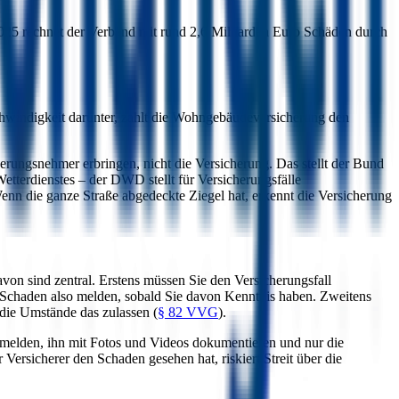
025 rechnet der Verband mit rund 2,6 Milliarden Euro Schäden durch
chwindigkeit darunter, zahlt die Wohngebäudeversicherung den
erungsnehmer erbringen, nicht die Versicherung. Das stellt der Bund
Wetterdienstes – der DWD stellt für Versicherungsfälle
enn die ganze Straße abgedeckte Ziegel hat, erkennt die Versicherung
von sind zentral. Erstens müssen Sie den Versicherungsfall
n Schaden also melden, sobald Sie davon Kenntnis haben. Zweitens
die Umstände das zulassen (
§ 82 VVG
).
melden, ihn mit Fotos und Videos dokumentieren und nur die
ersicherer den Schaden gesehen hat, riskiert Streit über die