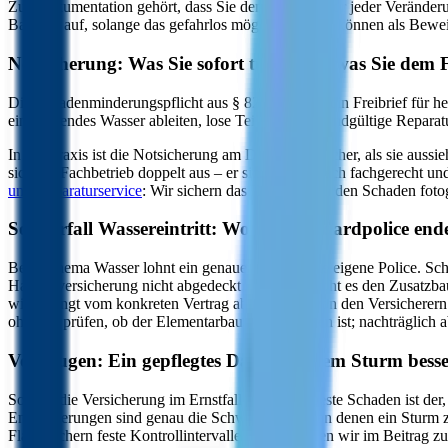
Zur Dokumentation gehört, dass Sie den Schaden vor jeder Veränderun
Bauteile auf, solange das gefahrlos möglich ist – sie können als Bewe
Notsicherung: Was Sie sofort tun – und was Sie dem 
Die Schadenminderungspflicht aus § 82 VVG ist kein Freibrief für he
eindringendes Wasser ableiten, lose Teile sichern. Endgültige Repa
In der Praxis ist die Notsicherung am Dach gefährlicher, als sie auss
sich ein Fachbetrieb doppelt aus – er sichert das Dach fachgerecht 
und Reparaturservice
: Wir sichern das Dach, halten den Schaden fotog
Sonderfall Wassereintritt: Wo die Standardpolice end
Beim Thema Wasser lohnt ein genauer Blick in die eigene Police. 
Hausratversicherung nicht abgedeckt – dafür braucht es den Zusatz
wird, hängt vom konkreten Vertrag ab und wird von den Versicherern u
ohnehin prüfen, ob der Elementarbaustein enthalten ist; nachträglich a
Vorbeugen: Ein gepflegtes Dach hält dem Sturm besse
So sehr die Versicherung im Ernstfall hilft – der beste Schaden ist de
Entwässerungen sind genau die Schwachstellen, an denen ein Sturm zu
Flachdächern feste Kontrollintervalle lohnen, haben wir im Beitrag z