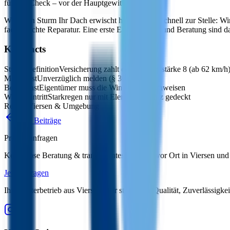
für den Check – vor der Hauptgewittersaison.
Wenn ein Sturm Ihr Dach erwischt hat, sind wir schnell zur Stelle: W
fachgerechte Reparatur. Eine erste Einschätzung und Beratung sind d
Key Facts
Sturm-Definition
Versicherung zahlt erst ab Windstärke 8 (ab 62 km/h
Meldefrist
Unverzüglich melden (§ 30 VVG)
Beweislast
Eigentümer muss die Windstärke nachweisen
Wassereintritt
Starkregen nur mit Elementarschutz gedeckt
Region
Viersen & Umgebung
Alle Beiträge
Projekt anfragen
Kostenlose Beratung & transparentes Angebot vor Ort in Viersen u
Jetzt anfragen
Ihr Meisterbetrieb aus Viersen. Wir stehen für Qualität, Zuverlässig