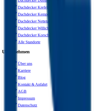
Dachdecker Düsseldorf
Dachdecker Krefeld
Dachdecker Kempen
Dachdecker Nettetal
Dachdecker Willich
Dachdecker Korschenbroich
Alle Standorte
Unternehmen
Über uns
Karriere
Blog
Kontakt & Anfahrt
AGB
Impressum
Datenschutz