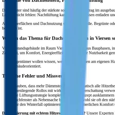
Die Rolle von Dachfenstern, Farbe und Lüftung
Dachfenster sind häufig der stärkste solare Wärmeeintrag im ausgeba
Lüftung nicht fehlen: Nachtlüftung kann Speichermassen entladen un
Auch Oberflächen und Dachnutzung spielen eine Rolle. Begrünte oder
bewerten ist.
Warum das Thema für Dachsanierungen in Viersen so 
Viele Bestandsgebäude im Raum Viersen stammen aus Bauphasen, in dene
Zeitpunkt, um Komfort, Energieeffizienz und spätere Nutzbarkeit ge
Eigentümer wollen wissen, welche Maßnahmen am eigenen Haus re
gebäudeorientiert.
Typische Fehler und Missverständnisse
Glauben, dass mehr Dämmstoff allein automatisch alle Hitzeth
Innenliegende Rollos mit wirksamer Außenverschattung verwe
Die Lüftungsstrategie komplett aus dem Konzept ausklammern
Dachfenster als Nebensache betrachten, obwohl sie oft den st
Nur den Winterfall optimieren und den sommerlichen Komfort 
Dachsanierung mit echtem Hitzeschutz geplant?
Unsere Experten