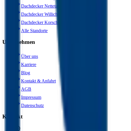
Dachdecker Nettetal
Dachdecker Willich
Dachdecker Korschenbroich
Alle Standorte
Unternehmen
Über uns
Karriere
Blog
Kontakt & Anfahrt
AGB
Impressum
Datenschutz
Kontakt