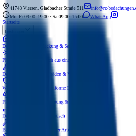
41748
Viersen
,
Gladbacher Straße 511
info@rz-bedachungen.
Mo–Fr 09:00–19:00 · Sa 09:00–15:00
WhatsApp
Startseite
Leistungen
Dacharbeiten
Neueindeckung & Sanierung
Photovoltaik
Solar & Dach aus einer Hand
Dachreparaturen
Sturmschäden & Verschleiß
Wärmedämmung
GEG-konforme Dämmung
Flachdachsanierung
Abdichtung & Sanierung
Dachfenster
Einbau & Austausch
Bauklempnerei
Zink & Kupfer Arbeiten