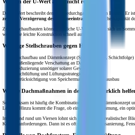
Warum der U-Wert allein nicht reicht
Der U-Wert beschreibt den Wärmedurchgang durch ein Bauteil. Er ist d
zeitliche Verzögerung des Wärmeeintrags
, die Speicherkapazität 
Zwei Dachaufbauten können ähnliche U-Werte haben, sich im Sommer 
wenn eine leichte Konstruktion schnell aufheizt.
Wichtige Stellschrauben gegen Hitze
Dachaufbau und Dämmkonzept (Speichermasse, Schichtfolge)
Außenliegende Verschattung an Dachfenstern
Reduzierung unnötiger solarer Gewinne
Nachtlüftung und Lüftungsstrategie
Berücksichtigung von Speichermasse und Innenausbau
Welche Dachmaßnahmen in der Praxis wirklich helfe
Sehr wirksam ist häufig die Kombination aus gutem Dämmkonzept un
Lösung. Hinzu kommt die Frage, ob eine Aufdachdämmung, ein optimi
Im Bestand rund um Viersen lohnt sich außerdem ein realistischer B
Komfortanforderungen. Dann ist es oft sinnvoll, Dachsanierung, Fens