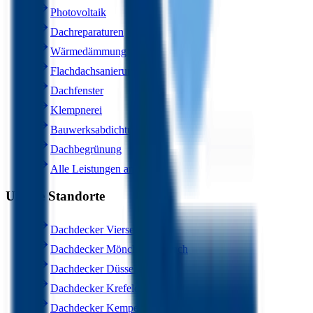
Photovoltaik
Dachreparaturen
Wärmedämmung
Flachdachsanierung
Dachfenster
Klempnerei
Bauwerksabdichtung
Dachbegrünung
Alle Leistungen ansehen
Unsere Standorte
Dachdecker Viersen
Dachdecker Mönchengladbach
Dachdecker Düsseldorf
Dachdecker Krefeld
Dachdecker Kempen