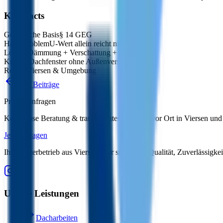
Key Facts
Gesetzliche Basis
§ 14 GEG
Hauptproblem
U-Wert allein reicht nicht
Lösung
Dämmung + Verschattung + Lüftung
Kritisch
Dachfenster ohne Außenverschattung
Region
Viersen & Umgebung
Alle Beiträge
Projekt anfragen
Kostenlose Beratung & transparentes Angebot vor Ort in Viersen u
Jetzt anfragen
Ihr Meisterbetrieb aus Viersen. Wir stehen für Qualität, Zuverlässig
Unsere Leistungen
Dacharbeiten