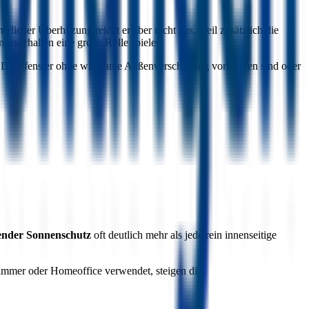
icher Überhitzung reicht er aber nicht aus, weil zusätzlich die
gsverhalten eine große Rolle spielen.
n Dachfenster ohne wirksame Außenverschattung vorhanden sind oder
ender Sonnenschutz
oft deutlich mehr als jede rein innenseitige
zimmer oder Homeoffice verwendet, steigen die