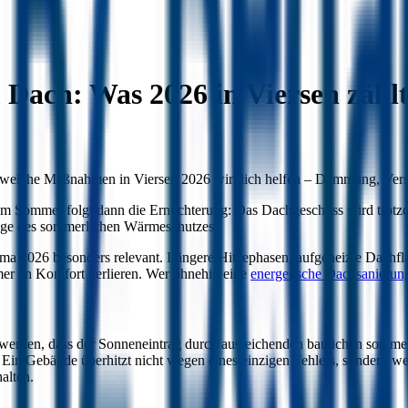
ach: Was 2026 in Viersen zähl
d welche Maßnahmen in Viersen 2026 wirklich helfen – Dämmung, Vers
Im Sommer folgt dann die Ernüchterung: Das Dachgeschoss wird trotzde
Frage des sommerlichen Wärmeschutzes.
 2026 besonders relevant. Längere Hitzephasen, aufgeheizte Dachflä
er an Komfort verlieren. Wer ohnehin eine
energetische Dachsanierun
et werden, dass der Sonneneintrag durch ausreichenden baulichen som
be: Ein Gebäude überhitzt nicht wegen eines einzigen Fehlers, sondern
alten.