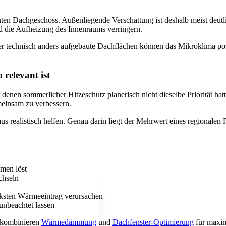
uten Dachgeschoss. Außenliegende Verschattung ist deshalb meist deutl
d die Aufheizung des Innenraums verringern.
 technisch anders aufgebaute Dachflächen können das Mikroklima posi
relevant ist
n sommerlicher Hitzeschutz planerisch nicht dieselbe Priorität hatte 
meinsam zu verbessern.
alistisch helfen. Genau darin liegt der Mehrwert eines regionalen Fac
emen löst
chseln
ärksten Wärmeeintrag verursachen
unbeachtet lassen
 kombinieren
Wärmedämmung
und
Dachfenster-Optimierung
für maxim