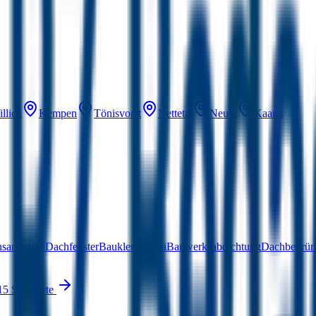
llich
Kempen
Tönisvorst
Nettetal
Neuss
Kaarst
hsanierung
Dachfenster
Bauklempnerei
Bauwerksabdichtung
Dachbegrü
15 Standorte