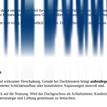
amit ein wichtiger Wert für den winterlichen Wärmeschutz. Bei sommerl
der Konstruktion, die solaren Gewinne über Verglasungen und das Lüftun
aber völlig unterschiedlich verhalten. Das gilt besonders dann, wen
n
d wirksamer Verschattung. Gerade bei Dachfenstern bringt
außenlieg
erter Schichtenaufbau oder konstruktive Anpassungen sinnvoll sind.
lick auf die Nutzung. Wird das Dachgeschoss als Schlafzimmer, Kinder
terstrategie und Lüftung gemeinsam zu betrachten.