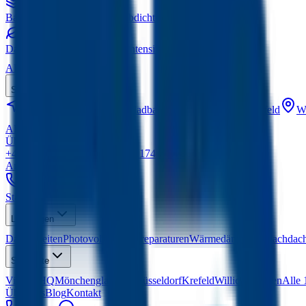
Bauwerksabdichtung
Kellerabdichtung nach DIN
Dachbegrünung
Extensiv & Intensiv
Alle Leistungen
Standorte
Viersen
HQ
Mönchengladbach
Düsseldorf
Krefeld
Wi
Alle 15 Standorte
Über uns
Blog
Kontakt
+49 2162 5471060
Mobil:
+49 174 7417864
Anfrage senden
Startseite
Leistungen
Dacharbeiten
Photovoltaik
Dachreparaturen
Wärmedämmung
Flachdac
Standorte
Viersen
HQ
Mönchengladbach
Düsseldorf
Krefeld
Willich
Kempen
Alle 
Über uns
Blog
Kontakt