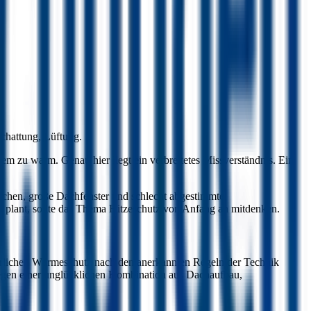
t
chattung, Lüftung.
m zu warm. Genau hier liegt ein verbreitetes Missverständnis. Ein
chen, große Dachfenster und schlecht abgestimmte
g
plant, sollte das Thema Hitzeschutz von Anfang an mitdenken.
merlichen Wärmeschutz nach den anerkannten Regeln der Technik
 wegen einer unglücklichen Kombination aus Dachaufbau,