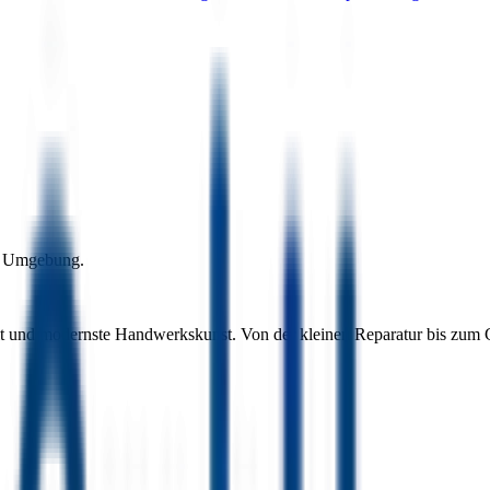
nd Umgebung.
keit und modernste Handwerkskunst. Von der kleinen Reparatur bis zum G