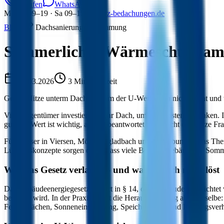
Anrufen
WhatsApp
Mo–Fr 09–19 · Sa 09–15
info@rz-bedachungen.de
Blog
/
Dachsanierung & Dämmung
Sommerlicher Wärmeschutz am D
17.03.2026
3
Min. Lesezeit
Gegen Hitze unterm Dach: Warum der U-Wert allein nicht reicht un
Viele Eigentümer investieren in ihr Dach, um Heizkosten zu senken. 
guter U-Wert ist wichtig, aber er beantwortet noch nicht die ganze 
Für Häuser in Viersen, Mönchengladbach und Umgebung ist das Thema
Lüftungskonzepte sorgen dafür, dass viele Bestandsgebäude im Somm
Was das Gesetz verlangt – und was es noch nicht löst
Das Gebäudeenergiegesetz fordert in § 14, dass Gebäude so erricht
begrenzt wird. In der Praxis bleibt die Herausforderung aber diesel
Fensterflächen, Sonneneinstrahlung, Speichermasse und Lüftungsverh